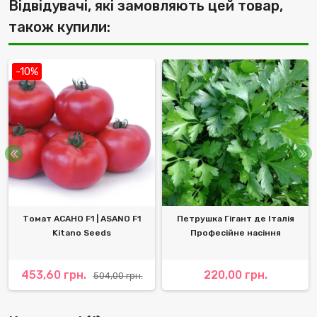
Відвідувачі, які замовляють цей товар,
також купили:
-10%
Томат АСАНО F1 | ASANO F1
Петрушка Гігант де Італія
Kitano Seeds
Професійне насіння
453,60 грн.
220,00 грн.
504,00 грн.