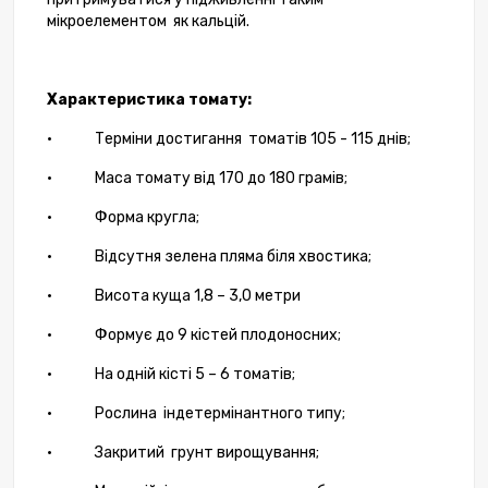
мікроелементом як кальцій.
Характеристика томату:
•
Терміни достигання
томатів 105 - 115 днів;
•
Маса томату від 170 до 180 грамів;
•
Форма кругла;
•
Відсутня зелена пляма біля хвостика;
•
Висота куща 1,8 – 3,0 метри
•
Формує до 9 кістей плодоносних;
•
На одній кісті 5 – 6 томатів;
•
Рослина
індетермінантного типу;
•
Закритий
грунт вирощування;