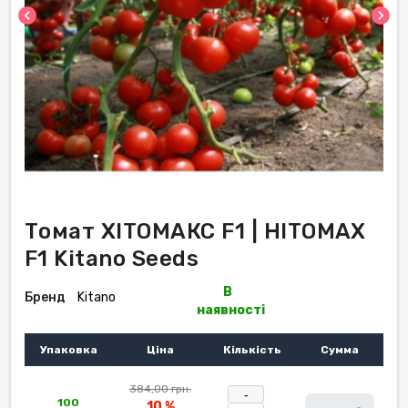
chevron_left
chevron_right
Томат ХІТОМАКС F1 | HITOMAX
F1 Kitano Seeds
В
Бренд
Kitano
наявності
Упаковка
Ціна
Кількість
Сумма
384,00 грн.
-
100
10 %