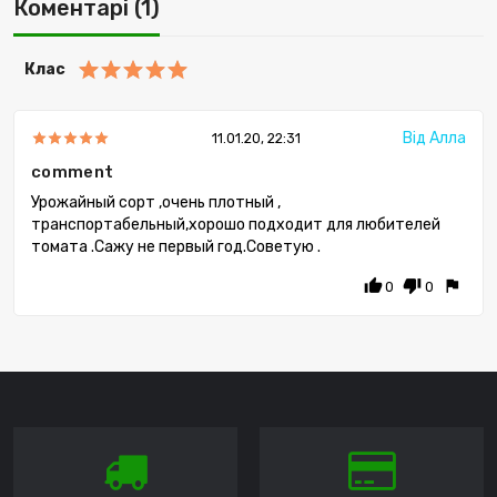
Коментарі (1)
Клас
Від Алла
11.01.20, 22:31
comment
Урожайный сорт ,очень плотный ,
транспортабельный,хорошо подходит для любителей
томата .Сажу не первый год.Советую .
thumb_up
thumb_down
flag
0
0