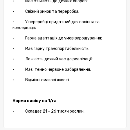
•
Має стійкість до деяких хвороб;
•
Свіжий ринок та переробка;
•
У переробці придатний для соління та
консервації;
•
Гарна адаптація до умов вирощування;
•
Має гарну транспортабельність;
•
Лежкість деякий час до реалізації;
•
Має
темно червоне забарвлення;
•
Відмінні смакові якості.
Норма висіву на 1/га
•
Складає 21 – 26 тисяч рослин.