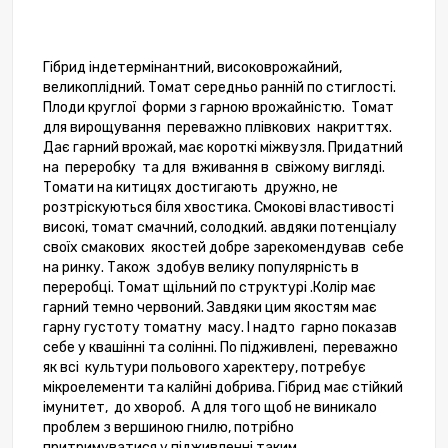
Гібрид індетермінантний, високоврожайний,
великоплідний. Томат середньо ранній по стиглості.
Плоди круглої форми з гарною врожайністю. Томат
для вирощування переважно плівкових накриттях.
Дає гарний врожай, має короткі міжвузля. Придатний
на переробку та для вживання в свіжому вигляді.
Томати на китицях достигають дружно, не
розтріскуються біля хвостика. Смокові властивості
високі, томат смачний, солодкий. авдяки потенціалу
своїх смакових якостей добре зарекомендував себе
на ринку. Також здобув велику популярність в
переробці. Томат щільний по структурі .Колір має
гарний темно
червоний
. Завдяки цим якостям має
гарну густоту томатну масу. І надто гарно показав
себе у квашінні та солінні. По підживлені, переважно
як всі культури польового харектеру, потребує
мікроелементи та калійні добрива. Гібрид має стійкий
імунитет, до хвороб. А для того щоб не виникало
проблем з вершиною гнилю, потрібно
притримуватися у підживленні таким