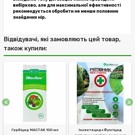
вибірково, але для максимальної ефективності
рекомендується обробити не менше половини
знайдених нір.
Відвідувачі, які замовляють цей товар,
також купили:
Гербіцид МАСТАК 100 мл
Інсектецид+Фунгіцид