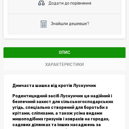
Додати до порівняння
Знайшли дешевше?
ОПИС
ХАРАКТЕРИСТИКИ
Димчаста шашка від кротів Лускунчик
Родентицидний засіб Лускунчик це надійний і
безпечний захист для сільськогосподарських
угідь, спеціально створений для боротьби з
крітами, сліпихами, а також усіма видами
мишоподібних гризунів і ховрахів на городах,
садових ділянках та інших насаджень за