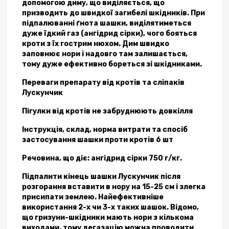
допомогою диму, що виділяється, що
призводить до швидкої загибелі шкідників. При
підпалюванні ґнота шашки, виділятиметься
дуже їдкий газ (ангідрид сірки), чого бояться
кроти з їх гострим нюхом. Дим швидко
заповнює нори і надовго там залишається,
тому дуже ефективно бореться зі шкідниками.
Переваги препарату від кротів та сліпаків
Лускунчик
Пігулки від кротів не забруднюють довкілля
Інструкція, склад, норма витрати та спосіб
застосування шашки проти кротів 6 шт
Речовина, що діє: ангідрид сірки 750 г/кг.
Підпалити кінець шашки Лускунчик після
розгорання вставити в нору на 15-25 см і злегка
присипати землею. Найефективніше
використання 2-х чи 3-х таких шашок. Відомо,
що гризуни-шкідники мають нори з кількома
виходами, тому дегазацію можна проводити