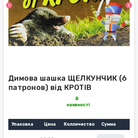
chevron_left
chevron_right
Димова шашка ЩЕЛКУНЧИК (6
патронов) від КРОТІВ
В
наявності
Упаковка
Цена
Колличество
Сумма