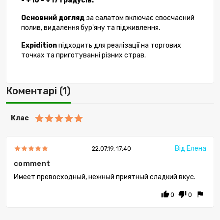
- +16 - +17 градусів.
Основний догляд
за салатом включає своєчасний
полив, видалення бур'яну та підживлення.
Expidition
підходить для реалізації на торгових
точках та приготуванні різних страв.
Коментарі (1)
Клас
Від Елена
22.07.19, 17:40
comment
Имеет превосходный, нежный приятный сладкий вкус.
thumb_up
thumb_down
flag
0
0