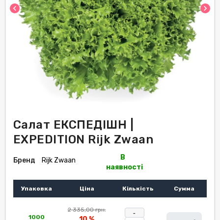
chevron_left
chevron_right
Салат ЕКСПЕДІШН |
EXPEDITION Rijk Zwaan
В
Бренд
Rijk Zwaan
наявності
Упаковка
Ціна
Кількість
Сумма
2 335,00 грн.
-
1000
10 %