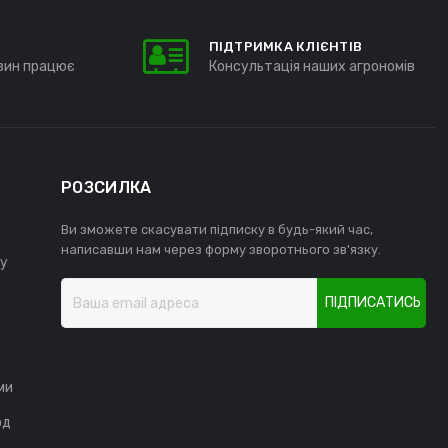
ПІДТРИМКА КЛІЄНТІВ
зин працює
Консультація наших агрономів
РОЗСИЛКА
Ви зможете скасувати підписку в будь-який час,
написавши нам через форму зворотнього зв'язку.
у
ПІДПИСАТИСЬ
ми
од