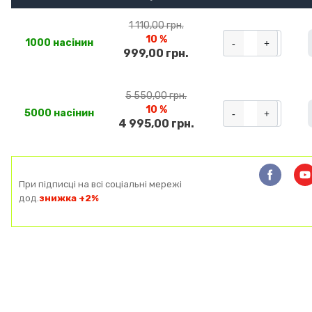
1 110,00 грн.
10 %
-
+
1000 насінин
999,00 грн.
5 550,00 грн.
10 %
-
+
5000 насінин
4 995,00 грн.
При підписці на всі соціальні мережі
дод.
знижка +2%