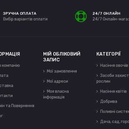
ЗРУЧНА ОПЛАТА
24/7 ОНЛАЙН
Вибір варіантів оплати
24/7 Онлайн-мага
ОРМАЦІЯ
МІЙ ОБЛІКОВИЙ
КАТЕГОРІЇ
ЗАПИС
о компанію
Насіння овочів
Мої замовлення
лата
Засоби захист
Мої адреси
рослин
ставка
Моя власна
Насіння квітів
нтакти
інформація
Добрива
мін та Повернення
Поливні систе
ог
Дача, сад, гор