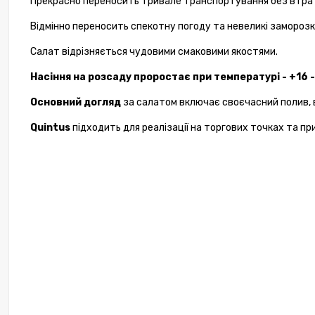
Прекрасно переносить тривале транспортування без втра
Відмінно переносить спекотну погоду та невеликі замороз
Салат відрізняється чудовими смаковими якостями.
Насіння на розсаду проростає при температурі - +16 -
Основний догляд
за салатом включає своєчасний полив, 
Quintus
підходить для реалізації на торгових точках та пр