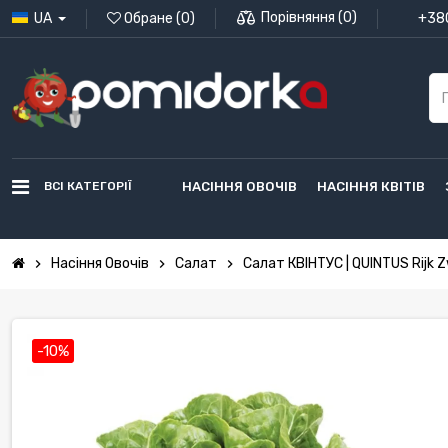
Порівняння
(
0
)
UA
Обране
(
0
)
+380
ВСІ КАТЕГОРІЇ
НАСІННЯ ОВОЧІВ
НАСІННЯ КВІТІВ
Насіння Овочів
Салат
Салат КВІНТУС | QUINTUS Rijk 
chevron_right
chevron_right
chevron_right
-10%