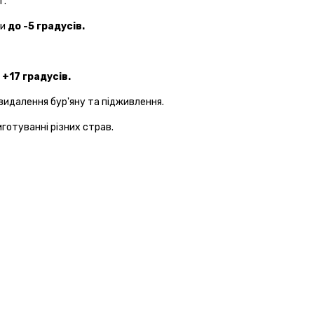
т.
ки
до -5 градусів.
 +17 градусів.
видалення бур'яну та підживлення.
иготуванні різних страв.