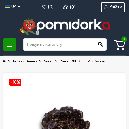
UA
Увійти
(
0
)
(
0
)
0
view_headline
search
chevron_right
chevron_right
chevron_right
Насіння Овочів
Салат
Салат КЛІ | KLEE Rijk Zwaan
-10%