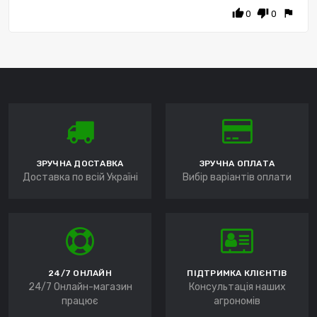
thumb_up
thumb_down
flag
0
0
ЗРУЧНА ДОСТАВКА
ЗРУЧНА ОПЛАТА
Доставка по всій Україні
Вибір варіантів оплати
24/7 ОНЛАЙН
ПІДТРИМКА КЛІЄНТІВ
24/7 Онлайн-магазин
Консультація наших
працює
агрономів