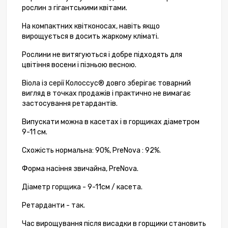
рослин з гігантськими квітами.
На компактних квітконосах, навіть якщо
вирощується в досить жаркому кліматі.
Рослини не витягуються і добре підходять для
цвітіння восени і пізньою весною.
Віола із серії Колоссус® довго зберігає товарний
вигляд в точках продажів і практично не вимагає
застосування ретардантів.
Випускати можна в касетах і в горщиках діаметром
9-11 см.
Схожість нормальна: 90%, PreNova : 92%.
Форма насіння звичайна, PreNova.
Діаметр горщика - 9-11см / касета.
Ретарданти - так.
Час вирощування після висадки в горщики становить