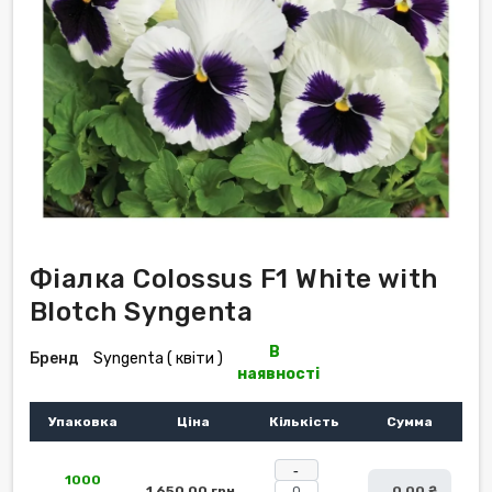
Фіалка Colossus F1 White with
Blotch Syngenta
В
Бренд
Syngenta ( квіти )
наявності
Упаковка
Ціна
Кількість
Сумма
-
1000
1 650,00 грн.
0,00 ₴