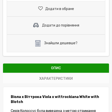
Додати в обране
Додати до порівняння
Знайшли дешевше?
ОПИС
ХАРАКТЕРИСТИКИ
Віола x Віттрока Viola x
wittrockiana
White with
Blotch
Серія Колоссус була виведена з метою отримання