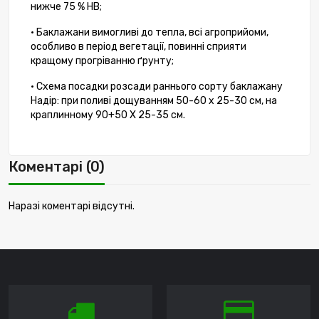
нижче 75 % НВ;
• Баклажани вимогливі до тепла, всі агроприйоми,
особливо в період вегетації, повинні сприяти
кращому прогріванню ґрунту;
• Схема посадки розсади раннього сорту баклажану
Надір: при поливі дощуванням 50-60 х 25-30 см, на
краплинному 90+50 Х 25-35 см.
Коментарі (0)
Наразі коментарі відсутні.