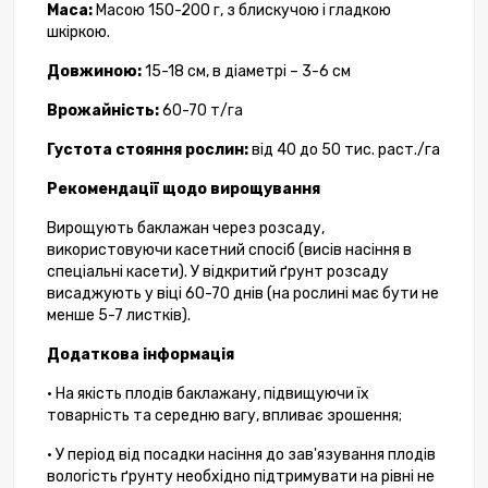
Маса:
Масою 150-200 г, з блискучою і гладкою
шкіркою.
Довжиною:
15-18 см, в діаметрі – 3-6 см
Врожайність:
60-70 т/га
Густота стояння рослин:
від 40 до 50 тис. раст./га
Рекомендації щодо вирощування
Вирощують баклажан через розсаду,
використовуючи касетний спосіб (висів насіння в
спеціальні касети). У відкритий ґрунт розсаду
висаджують у віці 60-70 днів (на рослині має бути не
менше 5-7 листків).
Додаткова інформація
• На якість плодів баклажану, підвищуючи їх
товарність та середню вагу, впливає зрошення;
• У період від посадки насіння до зав'язування плодів
вологість ґрунту необхідно підтримувати на рівні не