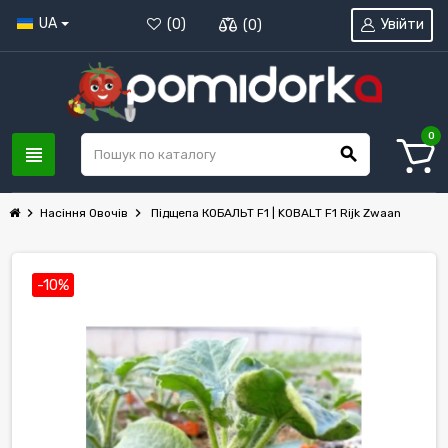
UA
Увійти
(
0
)
(
0
)
0
view_headline
search
chevron_right
chevron_right
Насіння Овочів
Підщепа КОБАЛЬТ F1 | KOBALT F1 Rijk Zwaan
-10%