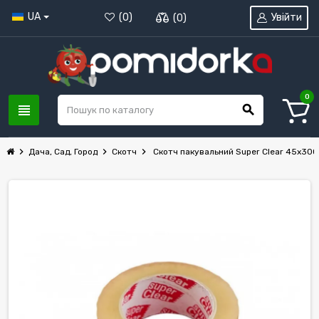
UA
Увійти
(
0
)
(
0
)
0
view_headline
search
chevron_right
chevron_right
chevron_right
Дача, Сад, Город
Скотч
Скотч пакувальний Super Clear 45х300