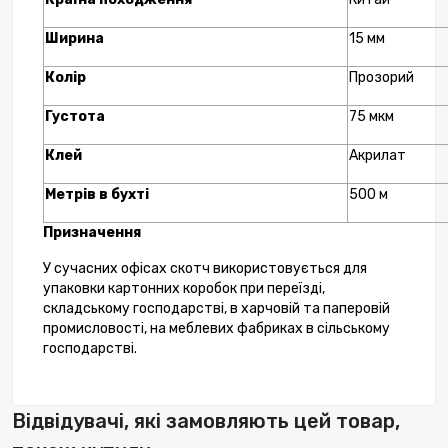
Ширина
15 мм
Колір
Прозорий
Густота
75 мкм
Клей
Акрилат
Метрів в бухті
500 м
Призначення
У сучасних офісах скотч використовується для
упаковки картонних коробок при переїзді,
складському господарстві,
в харчовій та паперовій
промисловості, на меблевих фабриках в сільському
господарстві.
Відвідувачі, які замовляють цей товар,