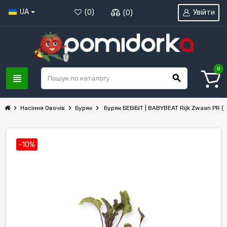
UA
Увійти
(
0
)
(
0
)
0
view_headline
search
chevron_right
chevron_right
chevron_right
Насіння Овочів
Буряк
Буряк БЕБІБІТ | BABYBEAT Rijk Zwaan PR (
-10%