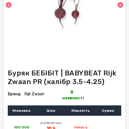
chevron_left
chevron_right
Буряк БЕБІБІТ | BABYBEAT Rijk
Zwaan PR (калібр 3.5-4.25)
В
Бренд
Rijk Zwaan
наявності
Упаковка
Ціна
Кількість
Сумма
3 078,00 грн.
100 000
Немає в
10 %