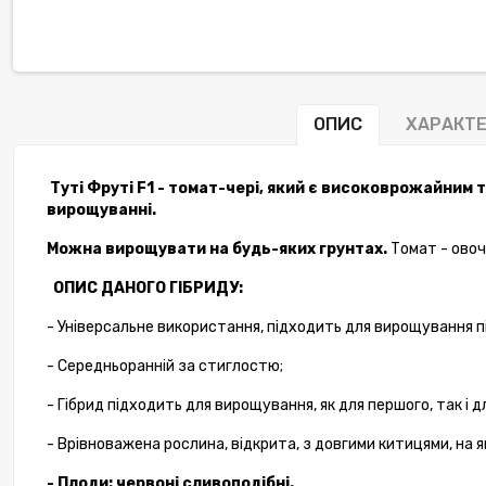
ОПИС
ХАРАКТ
Туті
Фруті
F1 - томат-чері, який є високоврожайним т
вирощуванні.
Можна вирощувати на будь-яких грунтах.
Томат
-
овоч
ОПИС ДАНОГО ГІБРИДУ:
- Універсальне
використання
,
підходить
для
вирощування
п
- Середньоранній за стиглостю;
- Гібрид
підходить
для
вирощування
,
як
для
першого
, так
і
д
- Врівноважена
рослина
,
відкрита
,
з
довгими
китицями
, на
я
- Плоди: червоні сливоподібні.