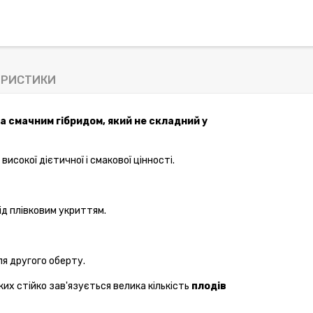
ЕРИСТИКИ
а смачним гібридом, який не складний у
 високої дієтичної
і
смакової
цінності
.
ід
плівковим
укриттям
.
ля другого оберту
.
ких
стійко з
ав'язується
велика
кількість
плодів