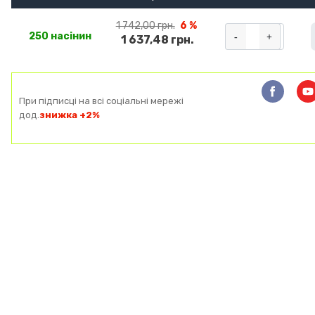
1 742,00 грн.
6 %
-
+
250 насінин
1 637,48 грн.
При підписці на всі соціальні мережі
дод.
знижка +2%