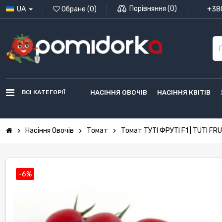
Порівняння
(
0
)
UA
Обране
(
0
)
+380
ВСІ КАТЕГОРІЇ
НАСІННЯ ОВОЧІВ
НАСІННЯ КВІТІВ
Насіння Овочів
Томат
Томат ТУТІ ФРУТІ F1 | TUTI FRU
chevron_right
chevron_right
chevron_right
-6%