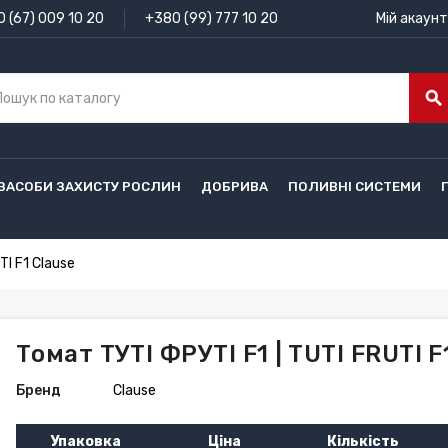
 (67) 009 10 20
+380 (99) 777 10 20
Мій акаунт
search
ЗАСОБИ ЗАХИСТУ РОСЛИН
ДОБРИВА
ПОЛИВНІ СИСТЕМИ
TI F1 Clause
Томат ТУТІ ФРУТІ F1 | TUTI FRUTI F
Бренд
Clause
Упаковка
Ціна
Кількість