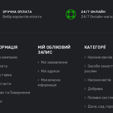
ЗРУЧНА ОПЛАТА
24/7 ОНЛАЙН
Вибір варіантів оплати
24/7 Онлайн-мага
ОРМАЦІЯ
МІЙ ОБЛІКОВИЙ
КАТЕГОРІЇ
ЗАПИС
о компанію
Насіння овочів
Мої замовлення
лата
Засоби захист
Мої адреси
рослин
ставка
Моя власна
Насіння квітів
нтакти
інформація
Добрива
мін та Повернення
Поливні систе
ог
Дача, сад, гор