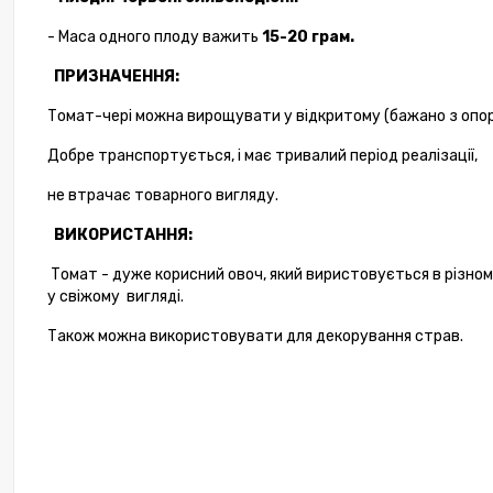
- Маса
одного
плоду
важить
15-20
грам
.
ПРИЗНАЧЕННЯ:
Томат-чері можна вирощувати у відкритому (бажано з опор
Добре
транспортується
,
і
має
тривалий
період
реалізації
,
не
втрачає
товарного
вигляду
.
ВИКОРИСТАННЯ:
Томат - дуже корисний овоч, який виристовується в різн
у свіжому вигляді.
Також можна використовувати для декорування страв.