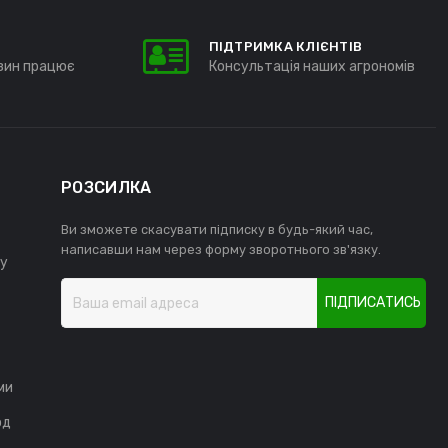
ПІДТРИМКА КЛІЄНТІВ
зин працює
Консультація наших агрономів
РОЗСИЛКА
Ви зможете скасувати підписку в будь-який час,
написавши нам через форму зворотнього зв'язку.
у
ПІДПИСАТИСЬ
ми
од