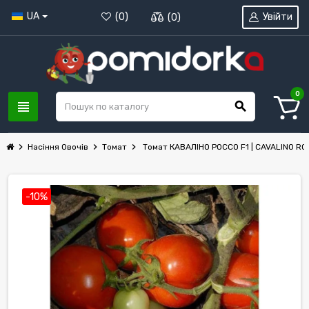
UA
Увійти
(
0
)
(
0
)
0
view_headline
search
chevron_right
chevron_right
chevron_right
Насіння Овочів
Томат
Томат КАВАЛІНО РОССО F1 | CAVALINO RO
-10%