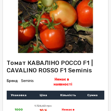
Томат КАВАЛІНО РОССО F1 |
CAVALINO ROSSO F1 Seminis
Немає в
Бренд
Seminis
наявності
Упаковка
Ціна
Кількість
Сумма
1 726,60 грн.
1000
Немає в
10 %