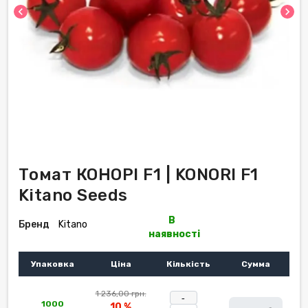
chevron_left
chevron_right
Томат КОНОРІ F1 | KONORI F1
Kitano Seeds
В
Бренд
Kitano
наявності
Упаковка
Ціна
Кількість
Сумма
1 236,00 грн.
-
1000
10 %