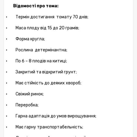
Відомості про тома:
·
Термін достигання
томату 70 днів;
·
Маса плоду від 15 до 20 грамів;
·
Форма кругла
;
·
Рослина
детермінантна;
·
По 6 – 8 плодів на китиці;
·
Закритий та відкритий грунт;
·
Має стійкість до деяких хвороб;
·
Свіжий ринок;
·
Переробка;
·
Гарна адаптація до умов вирощування;
·
Має гарну транспортабельність;