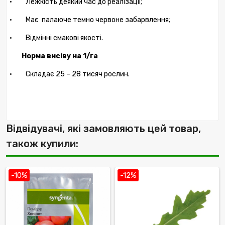
·
Лежкість деякий час до реалізації;
·
Має
палаюче темно червоне забарвлення;
·
Відмінні смакові якості.
Норма висіву на 1/га
·
Складає 25 – 28 тисяч рослин.
Відвідувачі, які замовляють цей товар,
також купили:
-10%
-12%