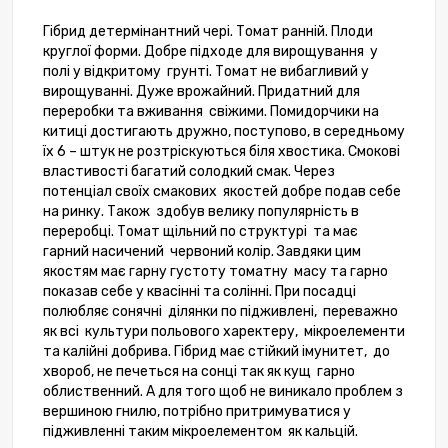
Гібрид
детерм
і
нантний чері.
Томат ранній. Плоди
круглої форми.
Добре підходе для вирощування
у
полі у відкритому
грунті. Томат не вибагливий у
вирощуванні. Дуже врожайний. Придатний для
переробки та вживання
свіж
и
ми. Помидорчики на
китиці
достигають дружно, поступово, в середньому
їх 6 – штук не розтріскуються біля хвостика. Смокові
властивості багатий солодкий смак. Через
потенціал своїх смакових
якостей добре подав себе
на ринку. Також
здобув велику популярність в
переробці. Томат щільний по структурі
та має
гарний насичений
червоний колір. Завдяки цим
якостям має гарну густоту томатну
масу та гарно
показав себе у квасінні та солінні. При посадці
полюбляє сонячні
ділянки по підживлені,
переважно
як всі
культури польового харектеру,
мікроелементи
та калійні добрива. Гібрид має стійкий імунитет,
до
хвороб, не печеться на сонці так як кущ
гарно
облиственний. А для того щоб не виникало проблем з
вершиною гнилю, потрібно притримуватися у
підживленні таким мікроелементом
як кальцій.