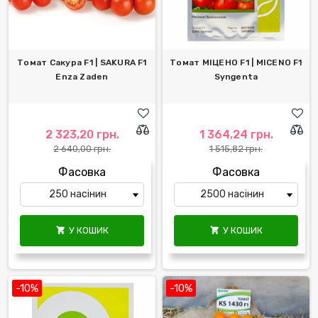
Томат Сакура F1 | SAKURA F1
Томат МІЦЕНО F1 | MICENO F1
Enza Zaden
Syngenta
2 323,20 грн.
1 364,24 грн.
2 640,00 грн.
1 515,82 грн.
Фасовка
Фасовка
У КОШИК
У КОШИК


-10%
-10%