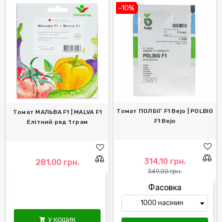
-10%
Томат ПОЛБІГ F1 Bejo | POLBIG
Томат МАЛЬВА F1 | MALVA F1
F1 Bejo
Елітний ряд 1 грам
314,10 грн.
281,00 грн.
349,00 грн.
Фасовка
У КОШИК
