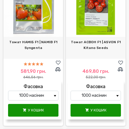
Томат НАМІБ F1 | NAMIB F1
Томат АСВОН F1 | ASVON F1
Syngenta
Kitano Seeds
581,90 грн.
469,80 грн.
646,56 грн.
522,00 грн.
Фасовка
Фасовка
У КОШИК
У КОШИК

