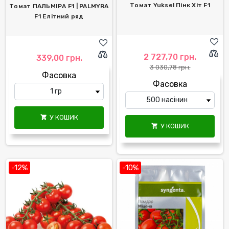
Томат Yuksel Пінк Хіт F1
Томат ПАЛЬМІРА F1 | PALMYRA
F1 Елітний ряд
2 727,70 грн.
339,00 грн.
3 030,78 грн.
Фасовка
Фасовка
У КОШИК

У КОШИК

-12%
-10%