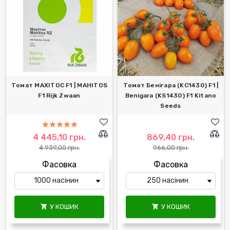
Томат МАХІТОС F1 | MAHITOS
Томат Бенігара (KC1430) F1 |
F1 Rijk Zwaan
Benigara (KS1430) F1 Kitano
Seeds
4 445,10 грн.
869,40 грн.
4 939,00 грн.
966,00 грн.
Фасовка
Фасовка
У КОШИК
У КОШИК

