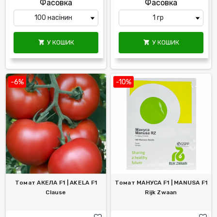
Фасовка
Фасовка
У КОШИК
У КОШИК


-6%
-10%
Томат АКЕЛА F1 | AKELA F1
Томат МАНУСА F1 | MANUSA F1
Clause
Rijk Zwaan