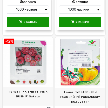
Фасовка
Фасовка
У КОШИК
У КОШИК


-12%
Томат ПІНК БУШ F1 | PINK
Томат ПУРКАРСЬКИЙ
BUSH F1 Sakata
РОЗОВИЙ F1 | PURKARSKIY
ROZOVYY F1