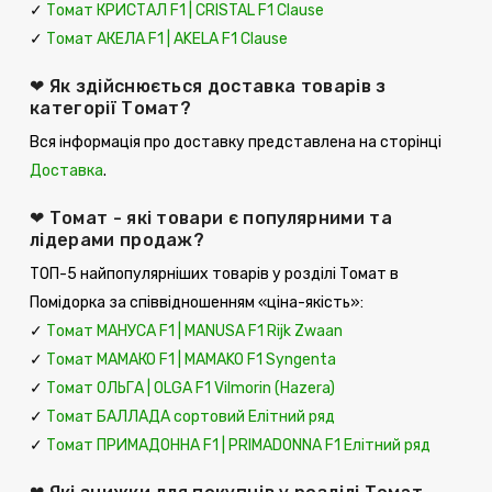
✓
Томат КРИСТАЛ F1 | CRISTAL F1 Clause
✓
Томат АКЕЛА F1 | AKELA F1 Clause
❤ Як здійснюється доставка товарів з
категорії Томат?
Вся інформація про доставку представлена ​​на сторінці
Доставка
.
❤ Томат - які товари є популярними та
лідерами продаж?
ТОП-5 найпопулярніших товарів у розділі Томат в
Помідорка за співвідношенням «ціна-якість»:
✓
Томат МАНУСА F1 | MANUSA F1 Rijk Zwaan
✓
Томат МАМАКО F1 | MAMAKO F1 Syngenta
✓
Томат ОЛЬГА | OLGA F1 Vilmorin (Hazera)
✓
Томат БАЛЛАДА сортовий Елітний ряд
✓
Томат ПРИМАДОННА F1 | PRIMADONNA F1 Елітний ряд