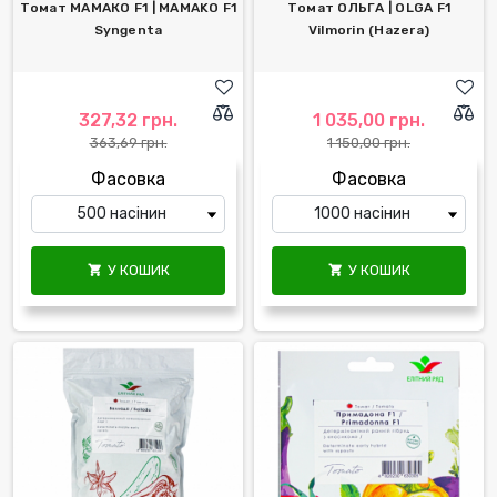
Томат МАМАКО F1 | MAMAKO F1
Томат ОЛЬГА | OLGA F1
Syngenta
Vilmorin (Hazera)
327,32 грн.
1 035,00 грн.
363,69 грн.
1 150,00 грн.
Фасовка
Фасовка
У КОШИК
У КОШИК

