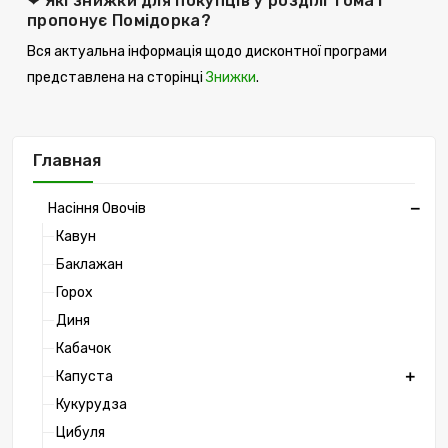
❤ Які знижки для покупців у розділі Томат
пропонує Помідорка?
Вся актуальна інформація щодо дисконтної програми
представлена ​​на сторінці
Знижки
.
Главная
Насіння Овочів
Кавун
Баклажан
Горох
Диня
Кабачок
Капуста
Кукурудза
Цибуля