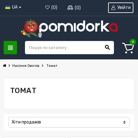
UA
Увійти
(
0
)
(
0
)
0
view_headline
search
chevron_right
chevron_right
Насіння Овочів
Томат
ТОМАТ
Хіти продажів