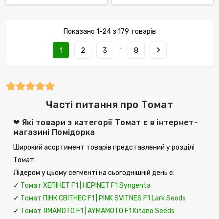
Показано 1-24 з 179 товарів
…
navigate_next
1
2
3
8
Часті питання про Томат
❤ Які товари з категорії Томат є в інтернет-
магазині Помідорка
Широкий асортимент товарів представлений у розділі
Томат.
Лідером у цьому сегменті на сьогоднішній день є:
✓
Томат ХЕПІНЕТ F1 | HЕPINET F1 Syngenta
✓
Томат ПІНК СВІТНЕС F1 | PINK SVITNES F1 Lark Seeds
✓
Томат ЯМАМОТО F1 | AYMAMOTO F1 Kitano Seeds