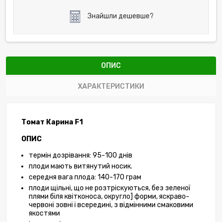
Знайшли дешевше?
ОПИС
ХАРАКТЕРИСТИКИ
Томат Карина
F1
ОПИС
термін дозрівання:
9
5-
10
0 днів
плоди мають витянутий носик.
середня вага плода:
1
40-
17
0 грам
плоди щільні, що не розтріскуються, без зеленої
плями біля квітконоса, округло] форми, яскраво-
червоні зовні і всередині, з відмінними смаковими
якостями