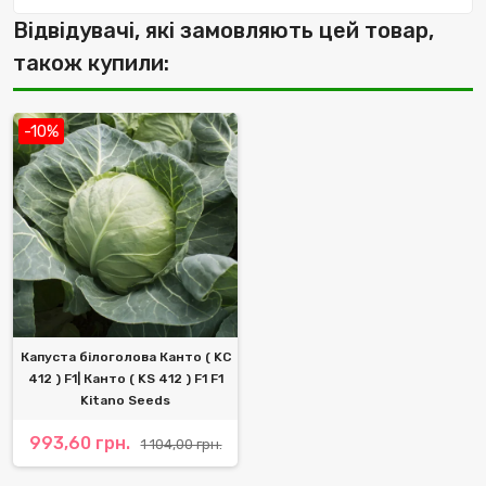
Відвідувачі, які замовляють цей товар,
також купили:
-10%
Капуста білоголова Канто ( KC
412 ) F1| Канто ( KS 412 ) F1 F1
Kitano Seeds
993,60 грн.
1 104,00 грн.