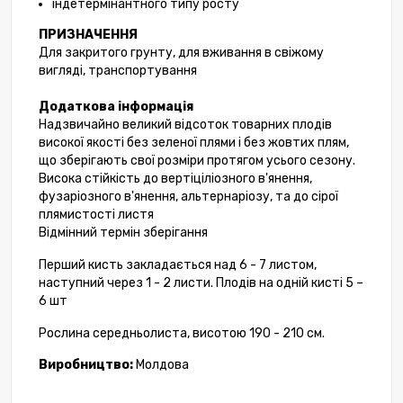
індетермінантного типу росту
ПРИЗНАЧЕННЯ
Для
закритого
грунту, для вживання в свіжому
вигляді, транспортування
Додаткова інформація
Надзвичайно великий відсоток товарних плодів
високої якості без зеленої плями і без жовтих плям,
що зберігають свої розміри протягом усього сезону.
Висока стійкість до вертіціліозного в'янення
,
фуз
аріозного в'янення, альтернаріозу,
та
до сірої
плямистості листя
Відмінний термін зберігання
Перший
кисть
закладається над 6 - 7 листом,
наступний через 1 - 2 листи.
Плодів на одній кисті
5 –
6
шт
Рослина середньолиста, висотою 190 - 210 см.
Виробництво:
Молдова