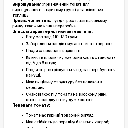
Вирощування: 
призначений томат для 
вирощування в закритому грунті для плівкових 
теплиць
Призначення томату:
 для реалізації на свіжому 
ринку також можлива переробка.
Описові характеристики які має плід:
Вагу має плід 110-130 грам;
Забарвлення плодів смугасте жовто червоне;
Плоди сливовидні, вирівняні ;
Кількість плодів яку має одна кисть становить 
від 6 до 8 штук;
Плоди не розтріскуються під час перебування 
на кущі;
Мають щільну структуру без волокон в 
середині;
Смакові якості у томата на високому рівні, 
мають солодку нотку дуже смачні;
Перевага томату:
Томат має гарний товарний вигляд;
Має стійкість до переліку багатьох хвороб;