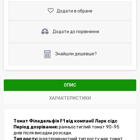
Додати в обране
Додати до порівняння
Знайшли дешевше?
ОПИС
ХАРАКТЕРИСТИКИ
Томат Філадельфія F1 від компанії Ларк сідс
Період дозрівання:
 ранньостиглий томат 90-95 
днів після висадки розсади.
Тип росту:
 індетермінантний тип росту має томат