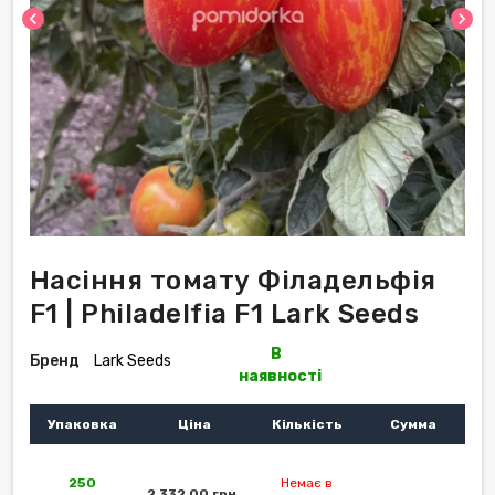
chevron_left
chevron_right
Насіння томату Філадельфія
F1 | Philadelfia F1 Lark Seeds
В
Бренд
Lark Seeds
наявності
Упаковка
Ціна
Кількість
Сумма
250
Немає в
2 332,00 грн.