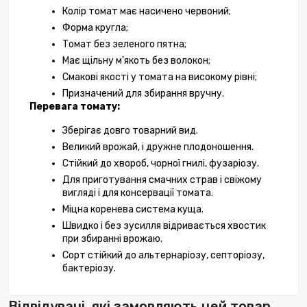
Колір томат має насичено червоний;
Форма кругла;
Томат без зеленого пятна;
Має щільну м'якоть без волокон;
Смакові якості у томата на високому рівні;
Призначений для збирання вручну.
Перевага томату:
Зберігає довго товарний вид.
Великий врожай, і дружне плодоношення.
Стійкий до хвороб, чорної гнилі, фузаріозу.
Для приготування смачних страв і свіжому 
вигляді і для консервації томата.
Міцна коренева система куща.
Швидко і без зусилля відривається хвостик 
при збиранні врожаю.
Сорт стійкий до альтернаріозу, септоріозу, 
бактеріозу.
Відвідувачі, які замовляють цей товар,