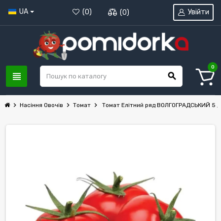
UA
Увійти
(
0
)
(
0
)
0
view_headline
search
chevron_right
chevron_right
chevron_right
Насіння Овочів
Томат
Томат Елітний ряд ВОЛГОГРАДСЬКИЙ 5 / 9