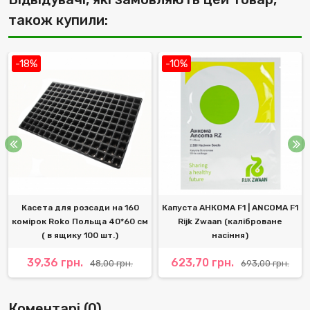
також купили:
-18%
-10%
Касета для розсади на 160
Капуста АНКОМА F1 | ANCOMA F1
комірок Roko Польща 40*60 см
Rijk Zwaan (каліброване
( в ящику 100 шт.)
насіння)
39,36 грн.
623,70 грн.
48,00 грн.
693,00 грн.
Коментарі (0)