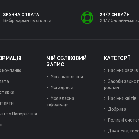
ЗРУЧНА ОПЛАТА
24/7 ОНЛАЙН
Вибір варіантів оплати
24/7 Онлайн-мага
ОРМАЦІЯ
МІЙ ОБЛІКОВИЙ
КАТЕГОРІЇ
ЗАПИС
о компанію
Насіння овочів
Мої замовлення
лата
Засоби захист
Мої адреси
рослин
ставка
Моя власна
Насіння квітів
нтакти
інформація
Добрива
мін та Повернення
Поливні систе
ог
Дача, сад, гор