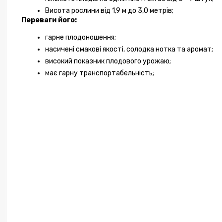
Висота рослини від 1,9 м до 3,0 метрів;
Переваги його:
гарне плодоношення;
насичені смакові якості, солодка нотка та аромат;
високий показник плодового урожаю; 
має гарну транспортабельність;