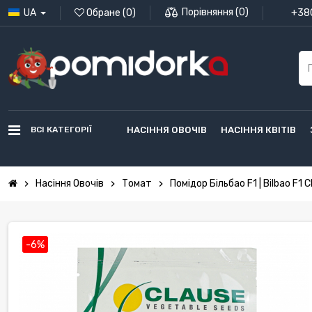
Порівняння
(
0
)
UA
Обране
(
0
)
+380
ВСІ КАТЕГОРІЇ
НАСІННЯ ОВОЧІВ
НАСІННЯ КВІТІВ
Насіння Овочів
Томат
Помідор Більбао F1 | Bilbao F1 
chevron_right
chevron_right
chevron_right
-6%