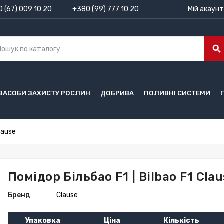
 (67) 009 10 20
+380 (99) 777 10 20
Мій акаунт
search
ЗАСОБИ ЗАХИСТУ РОСЛИН
ДОБРИВА
ПОЛИВНІ СИСТЕМИ
Clause
Помідор Більбао F1 | Bilbao F1 Cla
Бренд
Clause
Упаковка
Ціна
Кількість