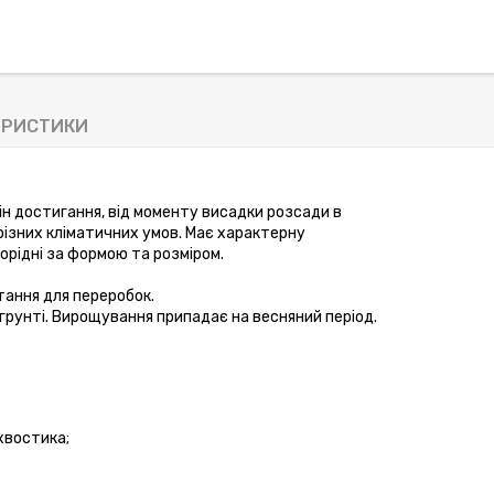
ЕРИСТИКИ
н достигання, від моменту висадки розсади в 
різних кліматичних умов. Має характерну 
норідні за формою та розміром. 
стання для переробок.
грунті. Вирощування припадає на весняний період.
 хвостика;