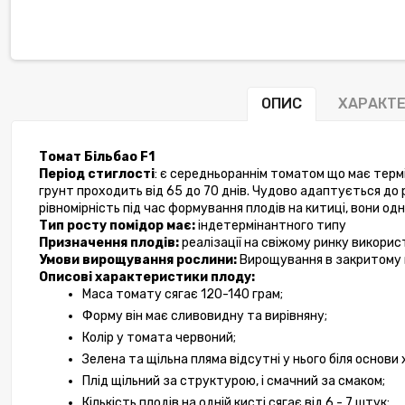
ОПИС
ХАРАКТ
Томат Більбао F1 
Період стиглості
: є середньораннім томатом що має термі
грунт проходить від 65 до 70 днів. Чудово адаптується до 
рівномірність під час формування плодів на китиці, вони од
Тип росту помідор має:
 індетермінантного типу 
Призначення плодів:
 реалізації на свіжому ринку викори
Умови вирощування рослини:
 Вирощування в закритому 
Описові характеристики плоду:
Маса томату сягає 120-140 грам;
Форму він має сливовидну та вирівняну;
Колір у томата червоний;
Зелена та щільна пляма відсутні у нього біля основи
Плід щільний за структурою, і смачний за смаком;
Кількість плодів на одній кисті сягає від 6 - 7 штук;