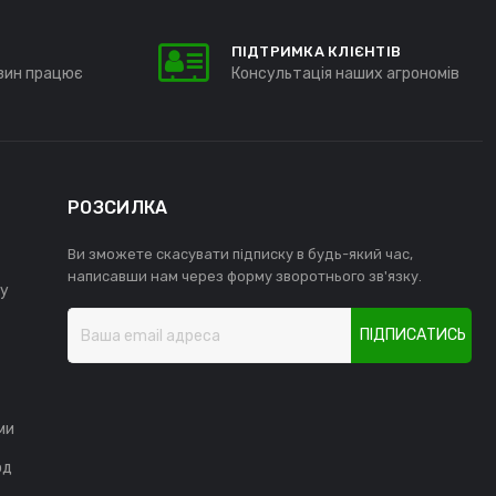
ПІДТРИМКА КЛІЄНТІВ
зин працює
Консультація наших агрономів
РОЗСИЛКА
Ви зможете скасувати підписку в будь-який час,
написавши нам через форму зворотнього зв'язку.
у
ПІДПИСАТИСЬ
ми
од