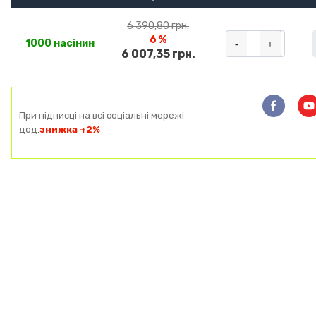
6 390,80 грн.
6 %
-
+
1000 насінин
6 007,35 грн.
При підписці на всі соціальні мережі
дод.
знижка +2%