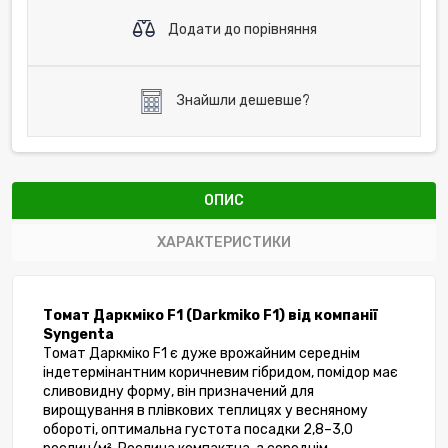
Додати до порівняння
Знайшли дешевше?
ОПИС
ХАРАКТЕРИСТИКИ
Томат Даркміко F1 (Darkmiko F1) від компанії 
Syngenta
Томат Даркміко
F1 є дуже врожайним середнім 
індетермінантним коричневим гібридом, помідор має 
сливовидну форму, він призначений для 
вирощування в плівкових теплицях у весняному 
обороті, оптимальна густота посадки 2,8–3,0 