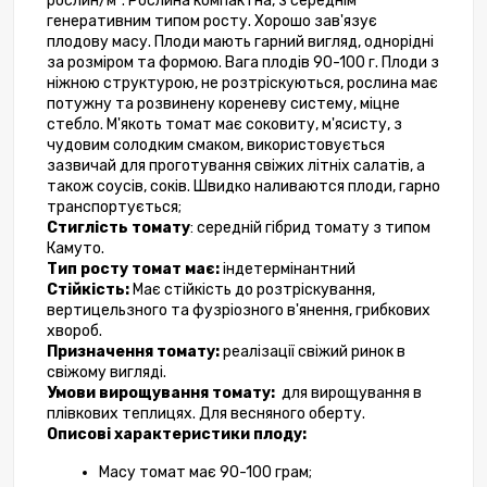
рослин/м². Рослина компактна, з середнім 
генеративним типом росту. Хорошо зав'язує 
плодову масу. Плоди мають гарний вигляд, однорідні 
за розміром та формою. Вага плодів 90-100 г. Плоди з 
ніжною структурою, не розтріскуються, рослина має 
потужну та розвинену кореневу систему, міцне 
стебло. М'якоть томат має соковиту, м'ясисту, з 
чудовим солодким смаком, використовується 
зазвичай для проготування свіжих літніх салатів, а 
також соусів, соків. Швидко наливаются плоди, гарно 
транспортується;
Стиглість томату
: середній гібрид томату з типом 
Камуто.
Тип росту томат має:
 індетермінантний
Стійкість: 
Має стійкість до розтріскування, 
вертицельзного та фузріозного в'янення, грибкових 
хвороб.
Призначення томату:
 реалізації свіжий ринок в 
свіжому вигляді.
Умови вирощування томату:
  для вирощування в 
плівкових теплицях. Для весняного оберту.
Описові характеристики плоду:
Масу томат має 90-100 грам;