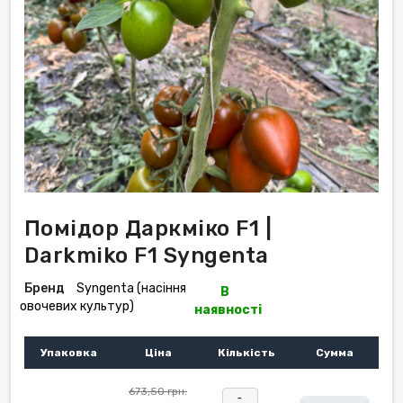
Помідор Даркміко F1 |
Darkmiko F1 Syngenta
Бренд
Syngenta (насіння
В
овочевих культур)
наявності
Упаковка
Ціна
Кількість
Сумма
673,50 грн.
-