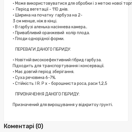
•
Може
використовуватися
для
обробки
і
з
метою
нової
торг
•
Період
вегетації
-
110
днів
.
•
Ширина
на
початку
гарбуза
на
2
-
3
см
менше
,
ніж
в
кінці
.
•
В
гарбузі
аленька
насіннева
камера
..
•
Привабливий
оранжевий
колір
плода
.
•
Плоди
однорідної
форми
.
ПЕРЕВАГИ
ДАНОГО
ГІБРИДУ
:
•
Новітній
високоефективний
гібрид
гарбуза
.
Підходить
для
транспортування
і
консервації
.
•
Має
довгий
період
зберігання
.
•
Суха
речовина
6
-
7
%.
•
Стійкість
:
І
R
:
P
x
-
борошниста
роса
,
раси
1
,
2
,
5
ПРИЗНАЧЕННЯ
ДАНОГО
ГІБРИДУ
:
Призначений
для
вирощування
у
відкритоу
грунті
.
Коментарі (0)