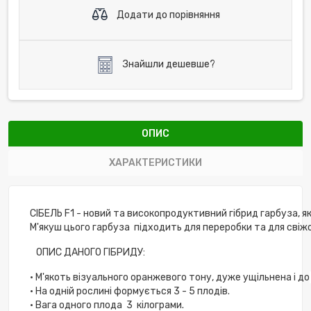
Додати до порівняння
Знайшли дешевше?
ОПИС
ХАРАКТЕРИСТИКИ
СІБЕЛЬ
F1
-
новий
та
високопродуктивний
гібрид
гарбуза
,
я
М'якуш
цього
гарбуза
підходить
для
переробки
та
для
свіж
ОПИС
ДАНОГО
ГІБРИДУ
:
•
М'якоть
візуального
оранжевого
тону
,
дуже
ущільнена
і
до
•
На
одній
рослині
формується
3
-
5
плодів
.
•
Вага
одного
плода
3
кілограми
.