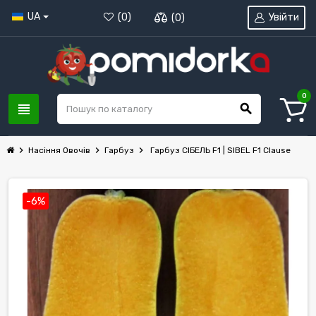
UA
Увійти
(
0
)
(
0
)
0
view_headline
search
chevron_right
chevron_right
chevron_right
Насіння Овочів
Гарбуз
Гарбуз СІБЕЛЬ F1 | SIBEL F1 Clause
-6%