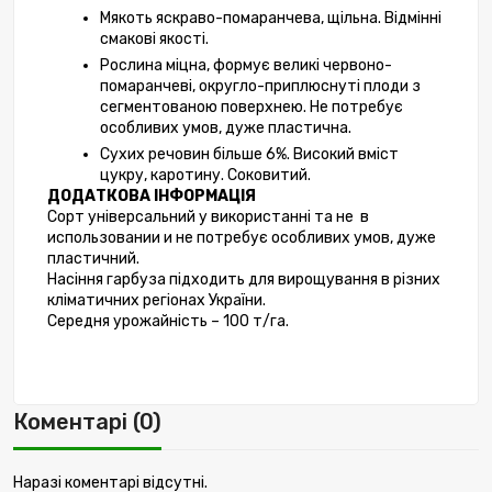
Мякоть яскраво-помаранчева, щільна. Відмінні 
смакові якості. 
Рослина міцна, формує великі червоно-
помаранчеві, округло-приплюснуті плоди з 
сегментованою поверхнею. Не потребує 
особливих умов, дуже пластична. 
Сухих речовин більше 6%. Високий вміст 
цукру, каротину. Соковитий.
ДОДАТКОВА ІНФОРМАЦІЯ
Сорт універсальний у використанні та не  в 
использовании и не потребує особливих умов, дуже 
пластичний. 
Насіння гарбуза підходить для вирощування в різних 
кліматичних регіонах України.
Середня урожайність – 100 т/га.
Коментарі (0)
Наразі коментарі відсутні.