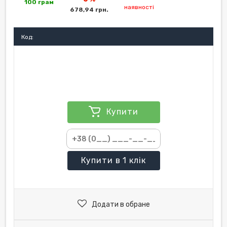
100 грам
наявності
678,94 грн.
Код:
Купити
Купити
в 1 клік
Додати в обране