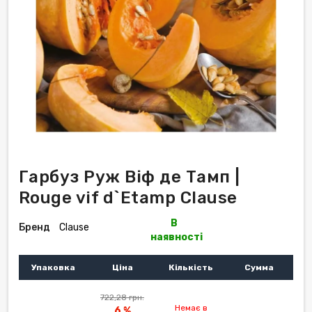
Гарбуз Руж Віф де Тамп |
Rouge vif d`Etamp Clause
В
Бренд
Clause
наявності
Упаковка
Ціна
Кількість
Сумма
722,28 грн.
Немає в
6 %