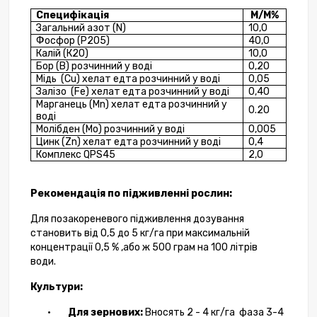
Специфікація
М/М%
Загальний азот (
N
)
10,0
Фосфор (Р2О5)
40,0
Калій (К2О)
10,0
Бор (В) розчинний у воді
0,20
Мідь
(
Cu
)
хелат едта розчинний у воді
0,05
Залізо
(
Fe
)
хелат едта розчинний у воді
0,40
Марганець
(
Mn
)
хелат едта розчинний у
0.
20
воді
Молібден (
Mo
)
розчинний у воді
0,005
Цинк (
Zn
)
хелат едта розчинний у воді
0,4
Комплекс
QPS45
2,0
Рекомендація по підживленні рослин:
Для позакореневого підживлення дозування
становить від 0,5 до 5 кг/га при максимальній
концентрації 0,5 % ,або ж 500 грам на 100 літрів
води.
Культури:
•
Для зернових:
Вносять 2 - 4 кг/га
фаза 3-4