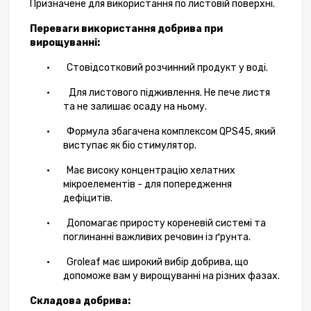
Призначене для використання по листовій поверхні.
Переваги використання добрива при
вирощуванні:
•
Стовідсотковий розчинний продукт у воді.
·
Для листового підживлення. Не пече листя
та не залишає осаду на ньому.
•
Формула збагачена комплексом
QPS
45, який
виступає як біо стимулятор.
•
Має високу концентрацію хелатних
мікроелементів - для попередження
дефіцитів.
•
Допомагає приросту кореневій системі та
поглинанні важливих речовин із ґрунта.
•
Groleaf
має широкий вибір добрива, що
допоможе вам у вирощуванні на різних фазах.
Складова добрива: