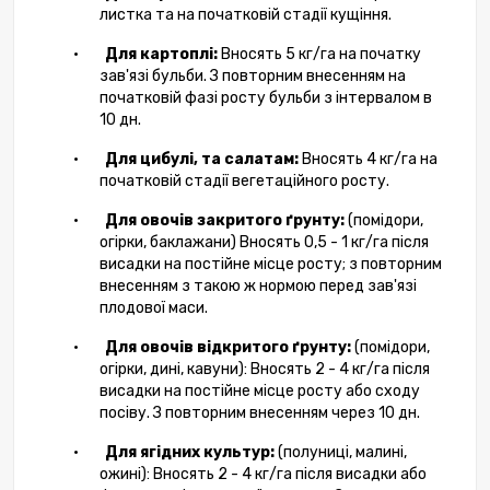
листка та на початковій стадії кущіння.
•
Для картоплі:
Вносять 5 кг/га на початку
зав'язі бульби. З повторним внесенням на
початковій фазі росту бульби з інтервалом в
10 дн.
•
Для цибулі, та салатам:
Вносять 4 кг/га на
початковій стадії вегетаційного росту.
•
Для овочів закритого ґрунту:
(помідори,
огірки, баклажани) Вносять 0,5 - 1 кг/га після
висадки на постійне місце росту; з повторним
внесенням з такою ж нормою перед зав'язі
плодової маси.
•
Для овочів відкритого ґрунту:
(помідори,
огірки, дині, кавуни): Вносять 2 - 4 кг/га після
висадки на постійне місце росту або сходу
посіву. З повторним внесенням через 10 дн.
•
Для ягідних культур:
(полуниці, малині,
ожині): Вносять 2 - 4 кг/га після висадки або