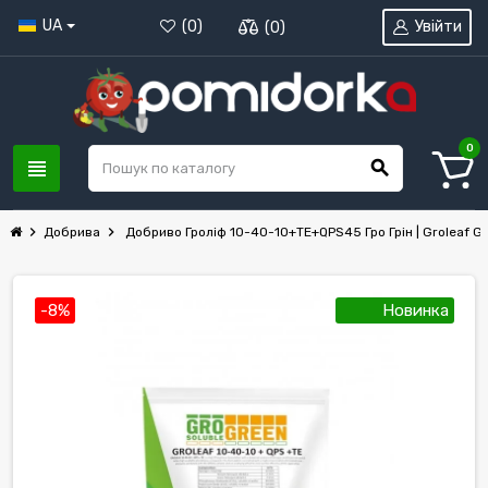
UA
Увійти
(
0
)
(
0
)
0
view_headline
search
chevron_right
chevron_right
Добрива
Добриво Гроліф 10-40-10+TE+QPS45 Гро Грін | Groleaf G
-8%
Новинка