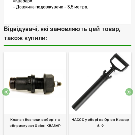
«Квазар».
- Довжина подовжувача - 3,5 метра.
Відвідувачі, які замовляють цей товар,
також купили:
Клапан безпеки в зборі на
НАСОС у зборі на Оріон Квазар
обприскувач Оріон КВАЗАР
6, 9