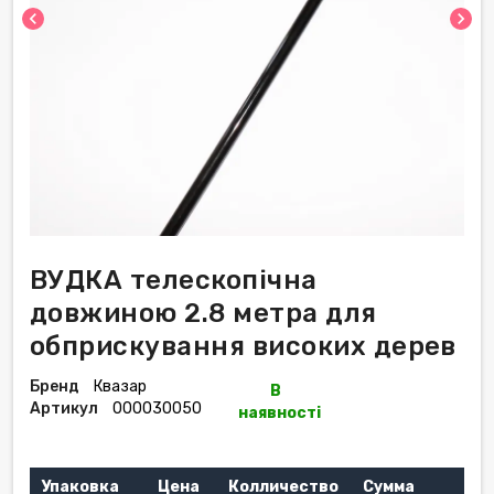
chevron_left
chevron_right
ВУДКА телескопічна
довжиною 2.8 метра для
обприскування високих дерев
Бренд
Квазар
В
Артикул
000030050
наявності
Упаковка
Цена
Колличество
Сумма