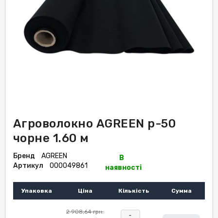
Агроволокно AGREEN р-50
чорне 1.60 м
Бренд
AGREEN
В
Артикул
000049861
наявності
Упаковка
Ціна
Кількість
Сумма
2 908,64 грн.
-