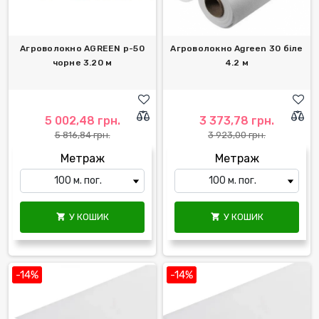
Агроволокно AGREEN р-50
Агроволокно Agreen 30 біле
чорне 3.20 м
4.2 м
5 002,48 грн.
3 373,78 грн.
5 816,84 грн.
3 923,00 грн.
Метраж
Метраж
У КОШИК
У КОШИК


-14%
-14%