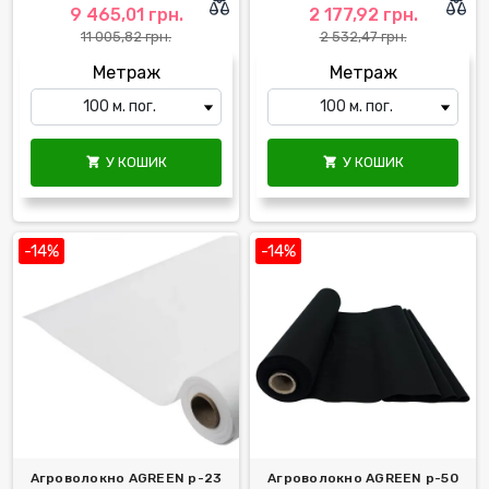
9 465,01 грн.
2 177,92 грн.
11 005,82 грн.
2 532,47 грн.
Метраж
Метраж
У КОШИК
У КОШИК


-14%
-14%
Агроволокно AGREEN р-23
Агроволокно AGREEN р-50