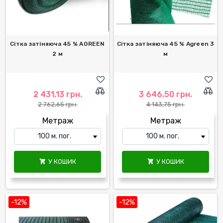
Сітка затіняюча 45 % AGREEN
Сітка затіняюча 45 % Agreen 3
2 м
м
2 431,13 грн.
3 646,50 грн.
2 762,65 грн.
4 143,75 грн.
Метраж
Метраж
У КОШИК
У КОШИК


-12%
-12%