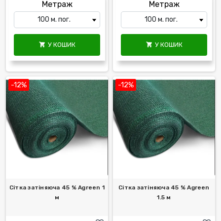
Метраж
Метраж
У КОШИК
У КОШИК


-12%
-12%
Сітка затіняюча 45 % Agreen 1
Сітка затіняюча 45 % Agreen
м
1.5 м