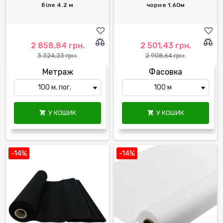
біле 4.2 м
чорне 1.60м
2 858,84 грн.
2 501,43 грн.
3 324,23 грн.
2 908,64 грн.
Метраж
Фасовка
У КОШИК
У КОШИК


-14%
-14%