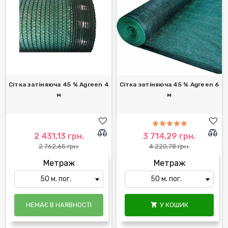
Сітка затіняюча 45 % Agreen 4
Сітка затіняюча 45 % Agreen 6
м
м
2 431,13 грн.
3 714,29 грн.
2 762,65 грн.
4 220,78 грн.
Метраж
Метраж
НЕМАЄ В НАЯВНОСТІ
У КОШИК
