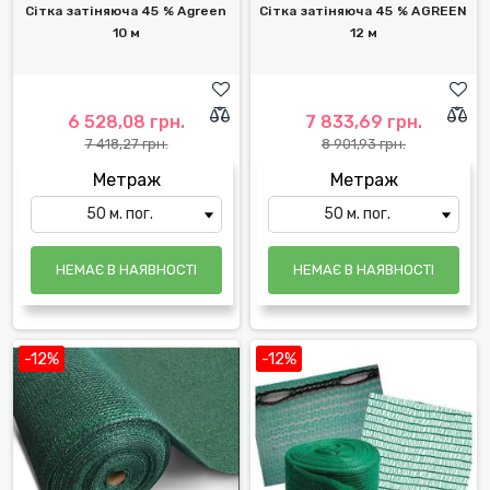
Сітка затіняюча 45 % Agreen
Сітка затіняюча 45 % AGREEN
10 м
12 м
6 528,08 грн.
7 833,69 грн.
7 418,27 грн.
8 901,93 грн.
Метраж
Метраж
НЕМАЄ В НАЯВНОСТІ
НЕМАЄ В НАЯВНОСТІ
-12%
-12%