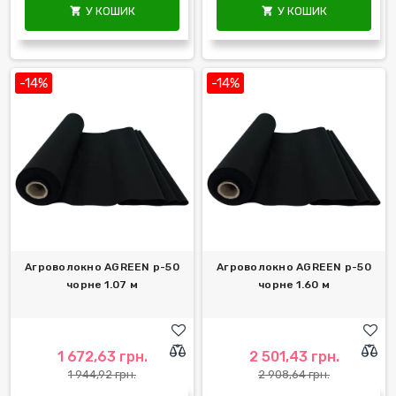
У КОШИК
У КОШИК


-14%
-14%
Агроволокно AGREEN р-50
Агроволокно AGREEN р-50
чорне 1.07 м
чорне 1.60 м
1 672,63 грн.
2 501,43 грн.
1 944,92 грн.
2 908,64 грн.