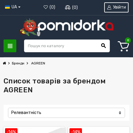
UA
Увійти
(
0
)
(
0
)
0
view_headline
search
chevron_right
chevron_right
Бренди
AGREEN
Список товарів за брендом
AGREEN
Релевантність
-14%
-14%