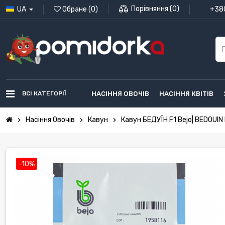
Порівняння
(
0
)
UA
Обране
(
0
)
+380
ВСІ КАТЕГОРІЇ
НАСІННЯ ОВОЧІВ
НАСІННЯ КВІТІВ
Насіння Овочів
Кавун
Кавун БЕДУЇН F1 Bejo| BEDOUIN 
chevron_right
chevron_right
chevron_right
-10%