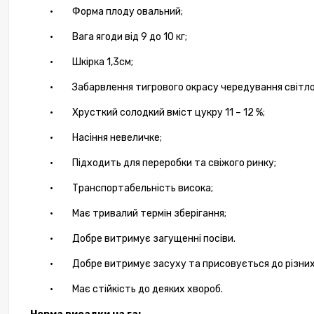
·
Форма плоду овальний;
Компле
20.20.
·
Вага ягоди від 9 до 10 кг;
2
·
Шкірка 1,3см;
4 470
·
Забарвлення тигрового окрасу чередування світло
·
Хрусткий солодкий вміст цукру 11 – 12 %;
·
Насіння невеличке;
·
Підходить для переробки та свіжого ринку;
·
Транспортабельність висока;
·
Має тривалий термін зберігання;
·
Добре витримує загущенні посіви.
·
Добре витримує засуху та присовується до різних
·
Має стійкість до деяких хвороб.