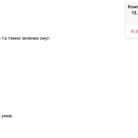
ксне добриво МАСТЕР
Диня ТРІБЕКА KС 6147 F1 | KS
Ком
20 Valagro | MASTER
6147 F1 Kitano Seeds
13
0.20.20 Valagro
,92 грн.
243,00 грн.
4 6
4 913,10 грн.
270,00 грн.
 та темно зелених смуг;
 умов;