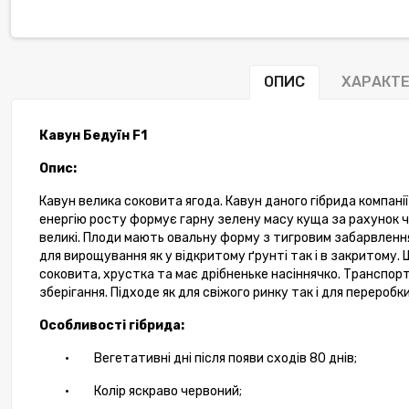
ОПИС
ХАРАКТ
Кавун Бедуїн
F
1
Опис:
Кавун велика соковита ягода.
Кавун даного гібрида компані
енергію росту формує гарну зелену масу куща за рахунок ч
-9%
великі. Плоди мають овальну форму з тигровим забарвлення
для вирощування як у відкритому ґрунті так і в закритому. 
соковита, хрустка та має дрібненьке насіннячко. Транспор
зберігання. Підходе як для свіжого ринку так і для переробк
Особливості гібрида:
·
Вегетативні дні після появи сходів 80 днів;
·
Колір яскраво червоний;