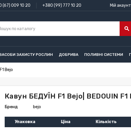
 (67) 009 10 20
+380 (99) 777 10 20
Мій акаунт
search
ЗАСОБИ ЗАХИСТУ РОСЛИН
ДОБРИВА
ПОЛИВНІ СИСТЕМИ
F1 Bejo
Кавун БЕДУЇН F1 Bejo| BEDOUIN F1 
Бренд
bejo
Упаковка
Ціна
Кількість