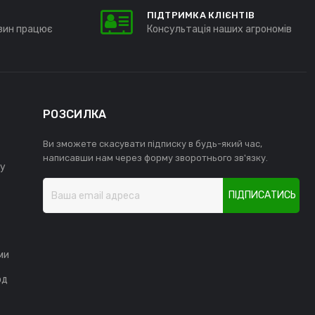
ПІДТРИМКА КЛІЄНТІВ
зин працює
Консультація наших агрономів
РОЗСИЛКА
Ви зможете скасувати підписку в будь-який час,
написавши нам через форму зворотнього зв'язку.
у
ПІДПИСАТИСЬ
ми
од