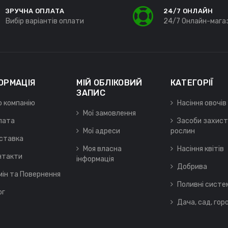
ЗРУЧНА ОПЛАТА
24/7 ОНЛАЙН
Вибір варіантів оплати
24/7 Онлайн-мага
ОРМАЦІЯ
МІЙ ОБЛІКОВИЙ
КАТЕГОРІЇ
ЗАПИС
о компанію
Насіння овочів
Мої замовлення
лата
Засоби захист
Мої адреси
рослин
ставка
Моя власна
Насіння квітів
нтакти
інформація
Добрива
мін та Повернення
Поливні систе
ог
Дача, сад, гор