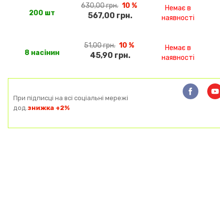
630,00 грн.
10 %
Немає в
200 шт
567,00 грн.
наявності
51,00 грн.
10 %
Немає в
8 насінин
45,90 грн.
наявності
При підписці на всі соціальні мережі
дод.
знижка +2%