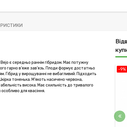
ЕРИСТИКИ
Від
куп
ї
Bejo
є середньо раннім гібридом. Має потужну
ого гарно в’яже зав’язь. Плоди формує достатньо
-10%
-9%
м. Гібрид у вирощуванні не вибагливий. Підходить
Шкірка тоненька. М’якоть насичено червона,
табельність висока. Має схильність до тривалого
и особливо для квасіння.