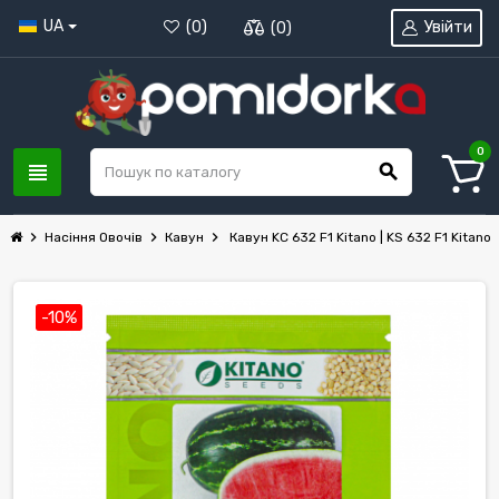
UA
Увійти
(
0
)
(
0
)
0
view_headline
search
chevron_right
chevron_right
chevron_right
Насіння Овочів
Кавун
Кавун KС 632 F1 Kitano | KS 632 F1 Kitano
-10%