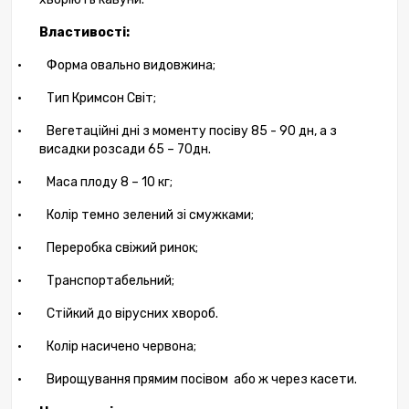
Властивості:
·
Форма овально видовжина;
·
Тип Кримсон Світ;
·
Вегетаційні дні з моменту посіву 8
5
-
90
дн, а з
висадки розсади 65 – 70дн.
·
Маса плоду 8 – 10 кг;
·
Колір темно зелений зі смужками;
·
Переробка свіжий ринок;
·
Транспортабельний;
·
Стійкий до вірусних хвороб.
·
Колір насичено червона;
·
Вирощування прямим посівом
або ж через касети.