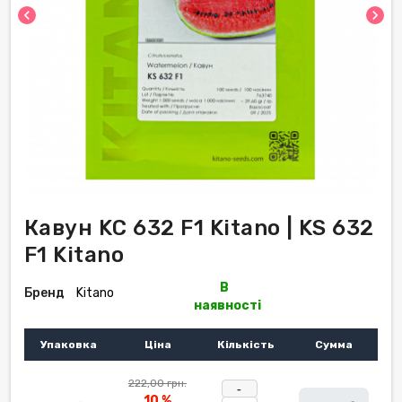
chevron_left
chevron_right
Кавун KС 632 F1 Kitano | KS 632
F1 Kitano
В
Бренд
Kitano
наявності
Упаковка
Ціна
Кількість
Сумма
222,00 грн.
-
10 %