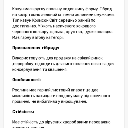
Кавун має круглу овальну видовжину форму. Гібрид
на колір темно зелений із темно зеленими смужками.
Тип кавун Кримсон Світ середньо ранній по
достиганню. М’якоть насиченого яскравого
червоного кольору, щільна , хрустка,
дуже солодка.
Має гарну вагову категорії.
Призначення
гібриду:
Використовують для продажу на свіжий ринок
,переробку, підходить для виготовлення соків та для
консервування та квашення.
Особливості:
Рослина має гарний листовий апарат це дає
можливість захищати плодову масу від сонячного
проміння,
не вибаглива у вирощуванні.
Стійкість:
Має стійкість до вірусних хвороб якими переважно
хворіють кавуни.