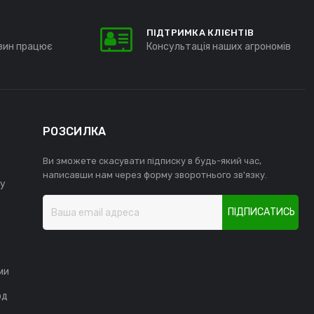
ПІДТРИМКА КЛІЄНТІВ
зин працює
Консультація наших агрономів
РОЗСИЛКА
Ви зможете скасувати підписку в будь-який час,
написавши нам через форму зворотнього зв'язку.
у
ПІДПИСАТИСЬ
ми
од