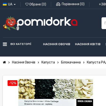
Порівняння
(
0
)
UA
Обране
(
0
)
+380
ВСІ КАТЕГОРІЇ
НАСІННЯ ОВОЧІВ
НАСІННЯ КВІТІВ
Насіння Овочів
Капуста
Білокачанна
Капуста РАД
chevron_right
chevron_right
chevron_right
chevron_right
-12%