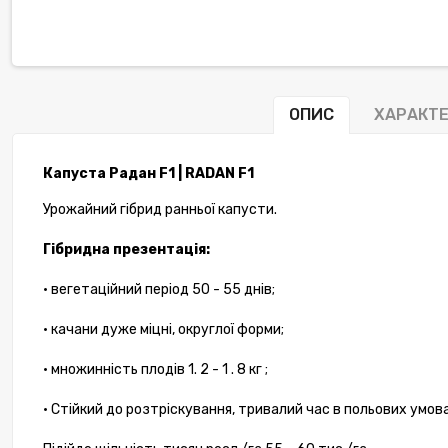
ОПИС
ХАРАКТ
Капуста Радан F1 | RADAN F1
Урожайний гібрид ранньої капусти.
Гібридна презентація:
• вегетаційний період 50 - 55 днів;
• качани дуже міцні, округлої форми;
• множинність плодів 1. 2 - 1 . 8 кг ;
• Стійкий до розтріскування, тривалий час в польових умов