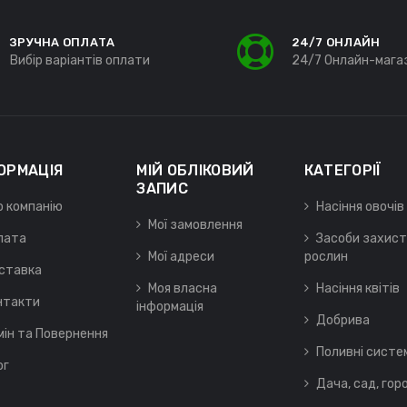
ЗРУЧНА ОПЛАТА
24/7 ОНЛАЙН
Вибір варіантів оплати
24/7 Онлайн-мага
ОРМАЦІЯ
МІЙ ОБЛІКОВИЙ
КАТЕГОРІЇ
ЗАПИС
о компанію
Насіння овочів
Мої замовлення
лата
Засоби захист
Мої адреси
рослин
ставка
Моя власна
Насіння квітів
нтакти
інформація
Добрива
мін та Повернення
Поливні систе
ог
Дача, сад, гор