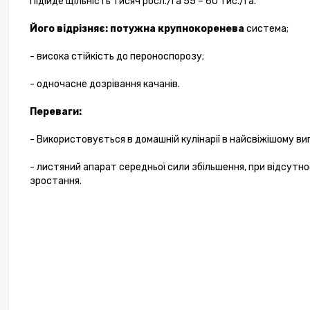
Підійде щільність тисяч росл./га 55 – 60 тис./га.
Його відрізняє: потужна крупнокоренева
система;
- висока стійкість до пероноспорозу;
- одночасне дозрівання качанів.
Переваги:
- Використовується в домашній кулінарії в найсвіжішому виг
- листяний апарат середньої сили збільшення, при відсутн
зростання.