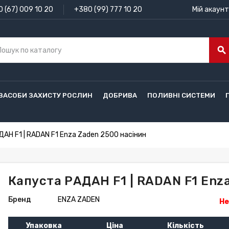
 (67) 009 10 20
+380 (99) 777 10 20
Мій акаунт
search
ЗАСОБИ ЗАХИСТУ РОСЛИН
ДОБРИВА
ПОЛИВНІ СИСТЕМИ
АН F1 | RADAN F1 Enza Zaden 2500 насінин
Капуста РАДАН F1 | RADAN F1 Enz
Бренд
ENZA ZADEN
Не
Упаковка
Ціна
Кількість