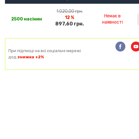
1 020,00 грн.
Немає в
12 %
2500 насінин
наявності
897,60 грн.
При підписці на всі соціальні мережі
дод.
знижка +2%