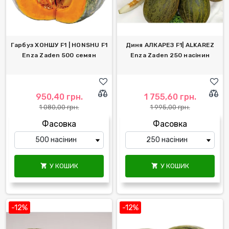
Гарбуз ХОНШУ F1 | HONSHU F1
Диня АЛКАРЕЗ F1| ALKAREZ
Enza Zaden 500 семян
Enza Zaden 250 насінин
950,40 грн.
1 755,60 грн.
1 080,00 грн.
1 995,00 грн.
Фасовка
Фасовка
У КОШИК
У КОШИК


-12%
-12%