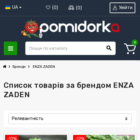
UA
Увійти
(
0
)
(
0
)
0
view_headline
search
chevron_right
chevron_right
Бренди
ENZA ZADEN
Список товарів за брендом ENZA
ZADEN
Релевантність
-12%
-12%