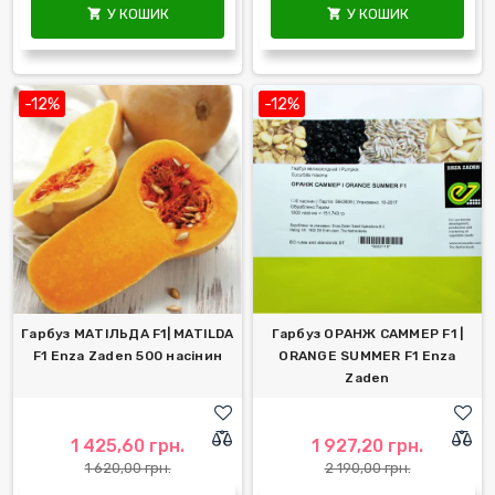
У КОШИК
У КОШИК


-12%
-12%
Гарбуз МАТІЛЬДА F1| MATILDA
Гарбуз ОРАНЖ САММЕР F1 |
F1 Enza Zaden 500 насінин
ORANGE SUMMER F1 Enza
Zaden
1 425,60 грн.
1 927,20 грн.
1 620,00 грн.
2 190,00 грн.