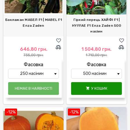
Баклажан МАБЕЛ F1 | MABEL F1
Гіркий перець ХАЙФІ F1 |
Enza Zaden
HYFFAE F1 Enza Zaden 500
насіин
646,80 грн.
1 504,80 грн.
735,00 грн.
1 710,00 грн.
Фасовка
Фасовка
НЕМАЄ В НАЯВНОСТІ
У КОШИК

-12%
-12%