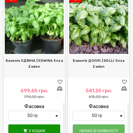
Базилік ЄДВІНА | EDWINA Enza
Базилік ДОЛЛІ | DOLLI Enza
Zaden
Zaden
699,60 грн.
541,20 грн.
795,00 грн.
615,00 грн.
Фасовка
Фасовка
У КОШИК
НЕМАЄ В НАЯВНОСТІ
