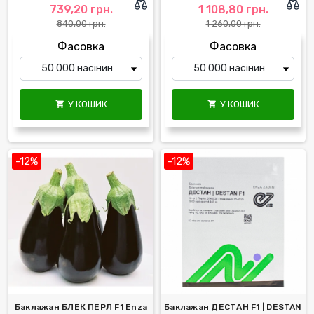
739,20 грн.
1 108,80 грн.
840,00 грн.
1 260,00 грн.
Фасовка
Фасовка
У КОШИК
У КОШИК


-12%
-12%
Баклажан БЛЕК ПЕРЛ F1 Enza
Баклажан ДЕСТАН F1 | DESTAN