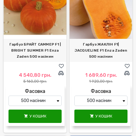
Гарбуз БРАЙТ САММЕР F1 |
Гарбуз ЖАКЛІН F1|
BRIGHT SUMMER F1 Enza
JACQUELINE F1 Enza Zaden
Zaden 500 насінин
500 насінин
4 540,80 грн.
1 689,60 грн.
5 160,00 грн.
1 920,00 грн.
Фасовка
Фасовка
У КОШИК
У КОШИК

