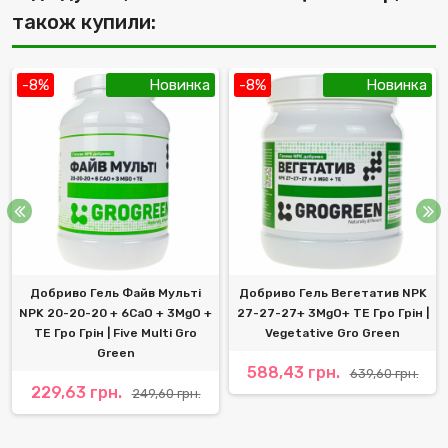
також купили:
-8%
Новинка
-8%
Новинка
Добриво Гель Файв Мульті
Добриво Гель Вегетатив NPK
NPK 20-20-20 + 6CaO + 3MgO +
27-27-27+ 3MgO+ TE Гро Грін |
TE Гро Грін | Five Multi Gro
Vegetative Gro Green
Green
588,43 грн.
639,60 грн.
229,63 грн.
249,60 грн.