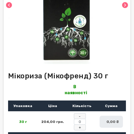
chevron_left
chevron_right
Мікориза (Мікофренд) 30 г
В
наявності
Упаковка
Ціна
Кількість
Сумма
-
30 г
204,00 грн.
0,00 ₴
+