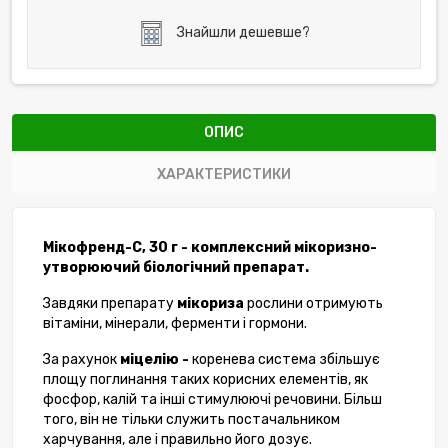
Знайшли дешевше?
ОПИС
ХАРАКТЕРИСТИКИ
Мікофренд-С, 30 г - комплексний мікоризно-
утворюючий біологічний препарат.
Завдяки препарату
мікориза
рослини отримують
вітаміни, мінерали, ферменти і гормони.
За рахунок
міцелію -
коренева система збільшує
площу поглинання таких корисних елементів, як
фосфор, калій та інші стимулюючі речовини. Більш
того, він не тільки служить постачальником
харчування, але і правильно його дозує.