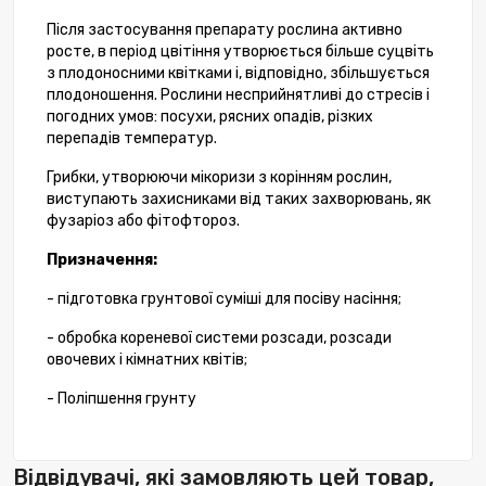
Після застосування препарату рослина активно
росте, в період цвітіння утворюється більше суцвіть
з плодоносними квітками і, відповідно, збільшується
плодоношення. Рослини несприйнятливі до стресів і
погодних умов: посухи, рясних опадів, різких
перепадів температур.
Грибки, утворюючи мікоризи з корінням рослин,
виступають захисниками від таких захворювань, як
фузаріоз або фітофтороз.
Призначення:
- підготовка грунтової суміші для посіву насіння;
- обробка кореневої системи розсади, розсади
овочевих і кімнатних квітів;
- Поліпшення грунту
Відвідувачі, які замовляють цей товар,