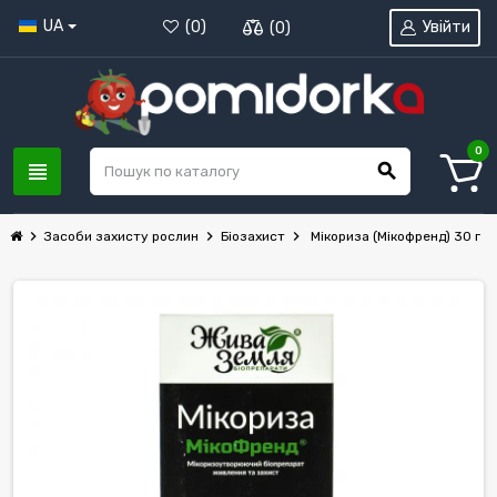
UA
Увійти
(
0
)
(
0
)
0
view_headline
search
chevron_right
chevron_right
chevron_right
Засоби захисту рослин
Біозахист
Мікориза (Мікофренд) 30 г