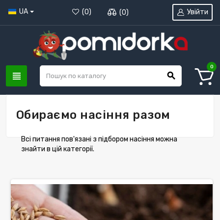
UA
Увійти
(
0
)
(
0
)
0
view_headline
search
Обираємо насіння разом
Всі питання пов'язані з підбором насіння можна
знайти в цій категорії.