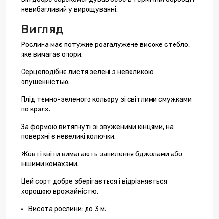
невибагливий у вирощуванні.
Вигляд
Рослина має потужне розгалужене високе стебло,
яке вимагає опори.
Серцеподібне листя зелені з невеликою
опушенністью.
Плід темно-зеленого кольору зі світлими смужками
по краях.
За формою витягнуті зі звуженими кінцями, на
поверхні є невеликі колючки.
Жовті квіти вимагають запилення бджолами або
іншими комахами.
Цей сорт добре зберігається і відрізняється
хорошою врожайністю.
Висота рослини: до 3 м.