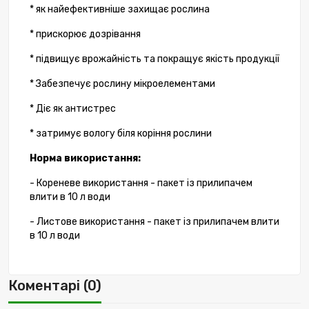
* як найефективніше захищає рослина
* прискорює дозрівання
* підвищує врожайність та покращує якість продукції
* Забезпечує рослину мікроелементами
* Діє як антистрес
* затримує вологу біля коріння рослини
Норма використання:
- Кореневе використання - пакет із прилипачем
влити в 10 л води
- Листове використання - пакет із прилипачем влити
в 10 л води
Коментарі (0)