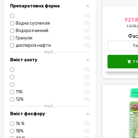
Препаративна форма
1
927,8
Водна суспензія
1
1 078,
Водорозчинний
2
Фас
Гранули
4
дисперсія нафти
1
ещё...
Вміст азоту
У 

1
1
1
11%
1
12%
1
ещё...
Вміст фосфору
16 %
1
18%
1