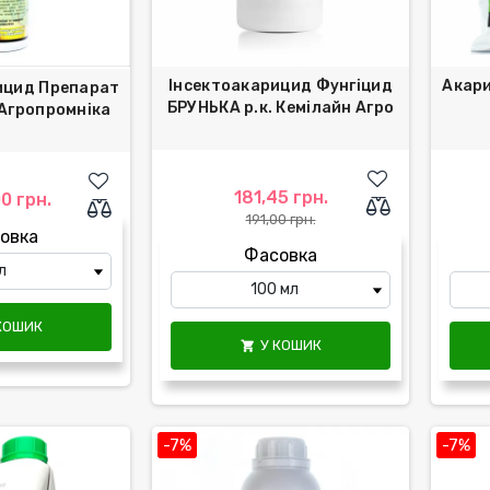
Інсектоакарицид Фунгіцид
Акари
ицид Препарат
БРУНЬКА р.к. Кемілайн Агро
 Агропромніка
181,45 грн.
0 грн.
191,00 грн.
овка
Фасовка
КОШИК
У КОШИК

-7%
-7%