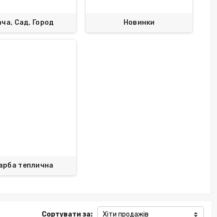
ча, Сад, Город
Новинки
арба теплична
Сортувати за:
Хіти продажів