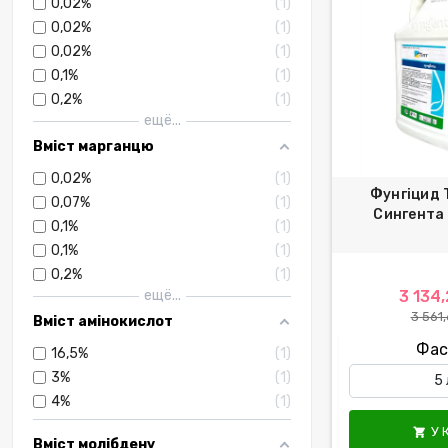
0,02%
1
0,02%
1
0,02%
1
0,1%
1
0,2%
1
ещё...
Вміст марганцю
0,02%
1
Фунгіцид 
0,07%
1
Сингента 
0,1%
1
0,1%
1
0,2%
1
ещё...
3 134,
3 561,
Вміст амінокислот
Фас
16,5%
1
3%
1
4%
1
У 

Вміст молібдену