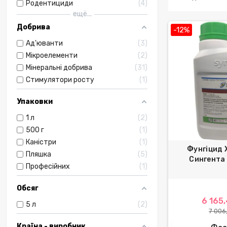
Родентициди
4
ещё...
Добрива
-12%
Ад'юванти
3
Мікроелементи
2
Мінеральні добрива
31
Стимулятори росту
1
Упаковки
1 л
2
500 г
1
Каністри
1
Фунгіцид 
Пляшка
5
Сингента 
Професійних
1
Обсяг
6 165,
5 л
2
7 006,
Країна - виробник