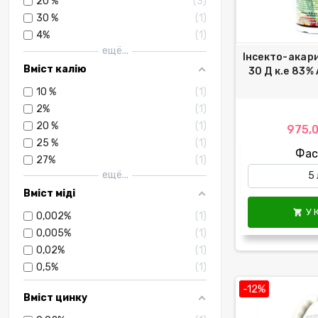
20 %
3
30 %
1
4%
1
ещё...
Інсекто-акар
Вміст калію
30 Д к.е 83%
10 %
1
2%
1
20 %
1
975,0
25 %
1
Фас
27%
1
ещё...
Вміст міді
У 

0,002%
1
0,005%
1
0,02%
1
0,5%
1
-12%
Вміст цинку