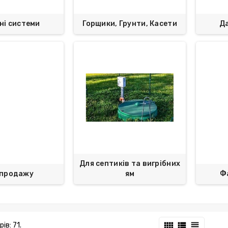
ні системи
Горщики, Грунти, Касети
Да
Для септиків та вигрібних
 продажу
ям
Ф
view_comfy
view_list
view_headline
ів: 71.