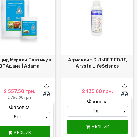
іцид Мерпан Платинум
Адъювант СІЛЬВЕТ ГОЛД
ВГ Адама | Adama
Arysta LifeScience
2 557,50 грн.
2 135,00 грн.
2 750,00 грн.
Фасовка
Фасовка
У КОШИК

У КОШИК
