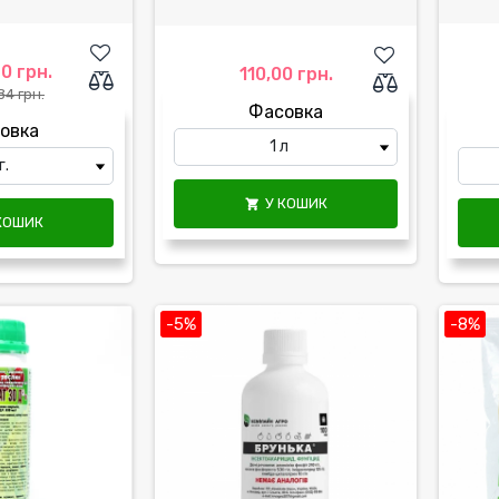
0 грн.
110,00 грн.
84 грн.
Фасовка
овка
У КОШИК

КОШИК
-5%
-8%