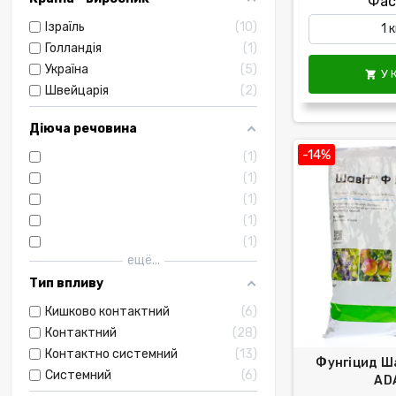
Фас
Ізраїль
10
Голландія
1
Україна
5
У 

Швейцарія
2
Діюча речовина
-14%
1
1
1
1
1
ещё...
Тип впливу
Кишково контактний
6
Контактний
28
Контактно системний
13
Фунгіцид Ша
Системний
6
AD