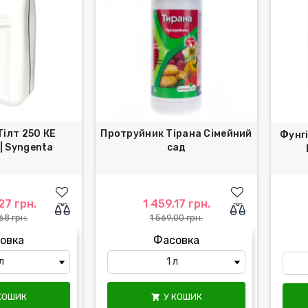
Тілт 250 КЕ
Протруйник Тірана Сімейний
Фунг
| Syngenta
сад
27 грн.
1 459,17 грн.
68 грн.
1 569,00 грн.
овка
Фасовка
КОШИК
У КОШИК
