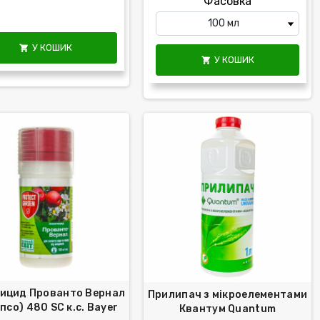
Фасовка
У КОШИК

У КОШИК

тицид Прованто Вернал
Прилипач з мікроелементами
псо) 480 SС к.с. Bayer
Квантум Quantum