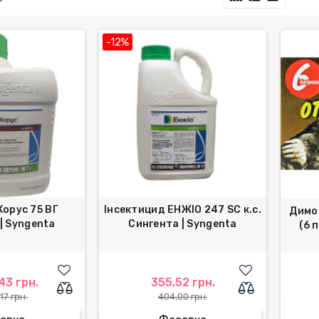
-12%
Хорус 75 ВГ
Інсектицид ЕНЖІО 247 SC к.с.
Димо
| Syngenta
Сингента | Syngenta
(6 
43 грн.
355,52 грн.
17 грн.
404,00 грн.