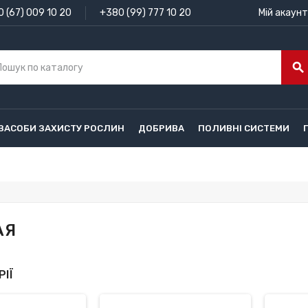
 (67) 009 10 20
+380 (99) 777 10 20
Мій акаунт
search
ЗАСОБИ ЗАХИСТУ РОСЛИН
ДОБРИВА
ПОЛИВНІ СИСТЕМИ
АЯ
ІЇ