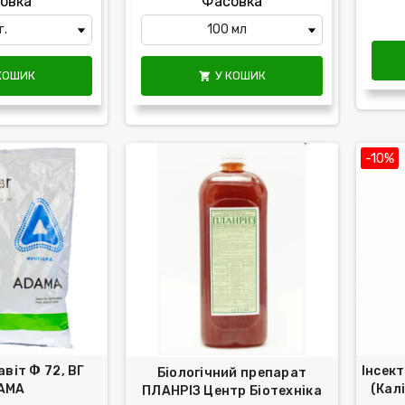
овка
Фасовка
КОШИК
У КОШИК

-10%
віт Ф 72, ВГ
Інсек
Біологічний препарат
AMA
(Калі
ПЛАНРІЗ Центр Біотехніка