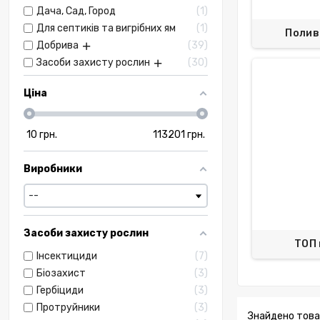
Дача, Сад, Город
1
Для септиків та вигрібних ям
1
Полив
Добрива
39
Засоби захисту рослин
30
Ціна
10
грн.
113201
грн.
Виробники
Засоби захисту рослин
ТОП
Інсектициди
7
Біозахист
3
Гербіциди
3
Протруйники
3
Знайдено товар