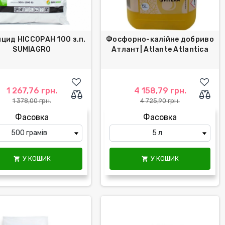
цид НІССОРАН 100 з.п.
Фосфорно-калійне добриво
SUMIAGRO
Атлант| Atlante Atlantica
1 267,76 грн.
4 158,79 грн.
1 378,00 грн.
4 725,90 грн.
Фасовка
Фасовка
У КОШИК
У КОШИК

