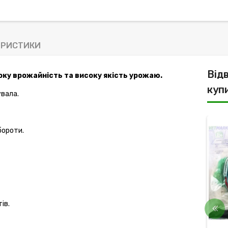
ЕРИСТИКИ
Від
соку врожайність та високу якість урожаю.
куп
увала.
бороти.
ів.