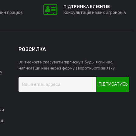
ПІДТРИМКА КЛІЄНТІВ
зин працює
Консультація наших агрономів
РОЗСИЛКА
Ви зможете скасувати підписку в будь-який час,
написавши нам через форму зворотнього зв'язку.
у
ПІДПИСАТИСЬ
ми
од