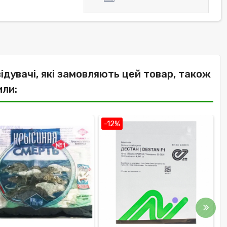
відувачі, які замовляють цей товар, також
или:
-12%