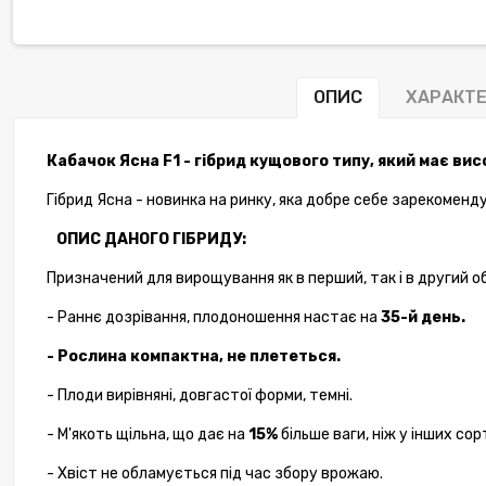
ОПИС
ХАРАКТ
Кабачок Ясна F1 - гібрид кущового типу, який має ви
Гібрид Ясна - новинка на ринку, яка добре себе зарекоменд
ОПИС ДАНОГО ГІБРИДУ:
-10%
Призначений для вирощування як в перший, так і в другий о
- Раннє дозрівання, плодоношення настає на
35-й день.
- Рослина компактна, не плететься.
- Плоди вирівняні, довгастої форми, темні.
- М'якоть щільна, що дає на
15%
більше ваги, ніж у інших сорт
- Хвіст не обламується під час збору врожаю.