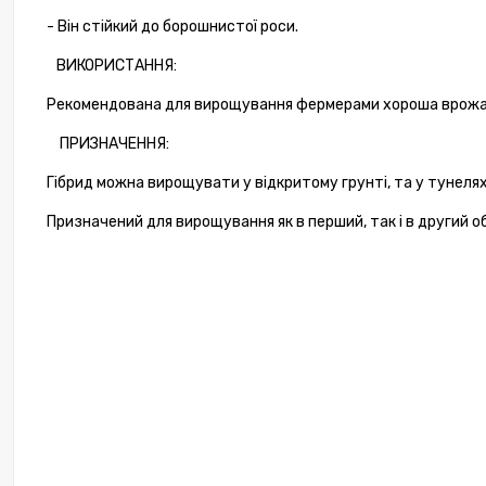
Тома
- Він стійкий до борошнистої роси.
T
ВИКОРИСТАННЯ:
Рекомендована для вирощування фермерами хороша врожайн
1 476
ПРИЗНАЧЕННЯ:
Гібрид можна вирощувати у відкритому грунті, та у тунелях
Призначений для вирощування як в перший, так і в другий о