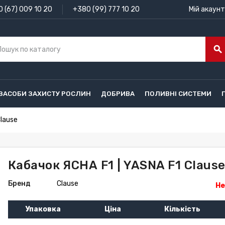
 (67) 009 10 20
+380 (99) 777 10 20
Мій акаунт
search
ЗАСОБИ ЗАХИСТУ РОСЛИН
ДОБРИВА
ПОЛИВНІ СИСТЕМИ
Clause
Кабачок ЯСНА F1 | YASNA F1 Claus
Бренд
Clause
Не
Упаковка
Ціна
Кількість