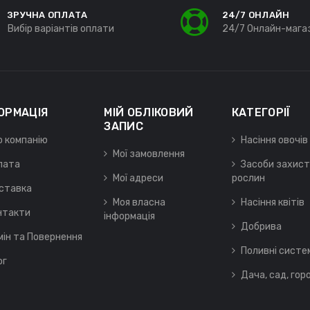
ЗРУЧНА ОПЛАТА
24/7 ОНЛАЙН
Вибір варіантів оплати
24/7 Онлайн-мага
ОРМАЦІЯ
МІЙ ОБЛІКОВИЙ
КАТЕГОРІЇ
ЗАПИС
о компанію
Насіння овочів
Мої замовлення
лата
Засоби захист
Мої адреси
рослин
ставка
Моя власна
Насіння квітів
нтакти
інформація
Добрива
мін та Повернення
Поливні систе
ог
Дача, сад, гор