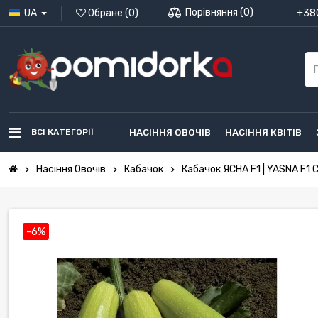
Порівняння
(
0
)
UA
Обране
(
0
)
+380
ВСІ КАТЕГОРІЇ
НАСІННЯ ОВОЧІВ
НАСІННЯ КВІТІВ
Насіння Овочів
Кабачок
Кабачок ЯСНА F1 | YASNA F1 
chevron_right
chevron_right
chevron_right
-6%