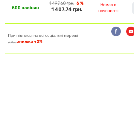
1 497,60 грн.
6 %
Немає в
500 насінин
1 407,74 грн.
наявності
При підписці на всі соціальні мережі
дод.
знижка +2%