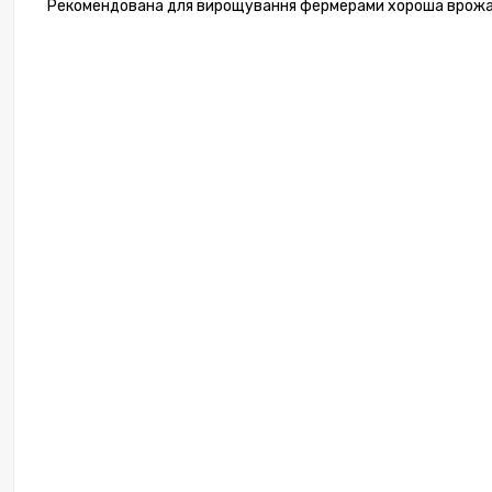
Рекомендована для вирощування фермерами хороша врожайн
Каб
Профе