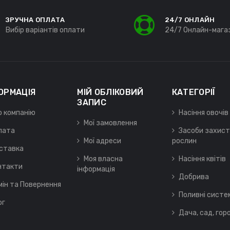
ЗРУЧНА ОПЛАТА
24/7 ОНЛАЙН
Вибір варіантів оплати
24/7 Онлайн-мага
ОРМАЦІЯ
МІЙ ОБЛІКОВИЙ
КАТЕГОРІЇ
ЗАПИС
о компанію
Насіння овочів
Мої замовлення
лата
Засоби захист
Мої адреси
рослин
ставка
Моя власна
Насіння квітів
нтакти
інформація
Добрива
мін та Повернення
Поливні систе
ог
Дача, сад, гор