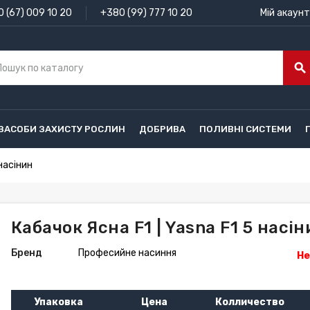
 (67) 009 10 20
+380 (99) 777 10 20
Мій акаунт
search
ЗАСОБИ ЗАХИСТУ РОСЛИН
ДОБРИВА
ПОЛИВНІ СИСТЕМИ
 насінин
Кабачок Ясна F1 | Yasna F1 5 насін
Бренд
Професийне насиння
Не
Упаковка
Цена
Колличество