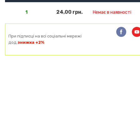
24,00 грн.
1
Немає в наявності
При підписці на всі соціальні мережі
дод.
знижка +2%