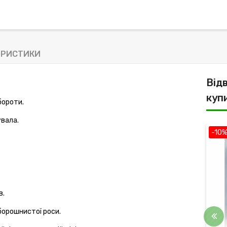
ЕРИСТИКИ
Від
куп
бороти.
увала.
-6%
-10
в.
 борошнистої роси.