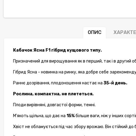
ОПИС
ХАРАКТ
Кабачок Ясна F1 гібрид кущового типу.
Призначений для вирощування як в перший, так і в другий о
Гібрид Ясна - новинка на ринку, яка добре себе зарекоменд
Раннє дозрівання, плодоношення настає на
35-й день.
Рослина, компактна, не плететься.
Плоди вирівняні, довгастої форми, темні.
М'якоть щільна, що дає на
15%
більше ваги, ніж у інших сорті
Хвіст не обламується під час збору врожаю. Він стійкий до