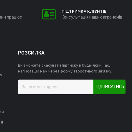
ПІДТРИМКА КЛІЄНТІВ
зин працює
Консультація наших агрономів
РОЗСИЛКА
Ви зможете скасувати підписку в будь-який час,
написавши нам через форму зворотнього зв'язку.
у
ПІДПИСАТИСЬ
ми
од