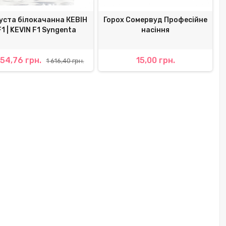
уста білокачанна КЕВІН
Горох Сомервуд Професійне
F1 | KEVIN F1 Syngenta
насіння
454,76 грн.
15,00 грн.
1 616,40 грн.