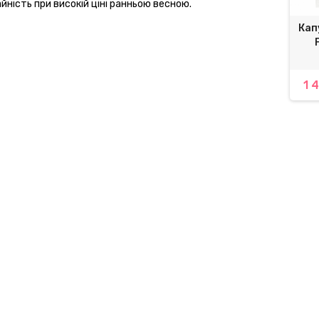
ість при високій ціні ранньою весною.
ачок ГРЕЙЗИНІ F1
Огірок РЕГАЛ F1 | REGAL F1
Кап
сійне насіння 5 шт.
Clause
15,00 грн.
244,40 грн.
1 
260,00 грн.