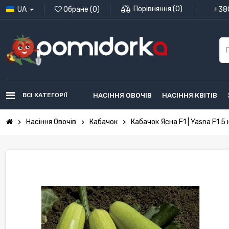
Порівняння
(
0
)
UA
Обране
(
0
)
+380
ВСІ КАТЕГОРІЇ
НАСІННЯ ОВОЧІВ
НАСІННЯ КВІТІВ
Насіння Овочів
Кабачок
Кабачок Ясна F1 | Yasna F1 5
chevron_right
chevron_right
chevron_right