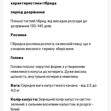
характеристики гібрида
період дозрівання
Пізньостиглий гібрид, від висадки розсади до
дозрівання 130-145 днів.
Рослина
Гібридна рослина розлога, на високій ніжці, що є
ознакою високого терміну зберігання.
Голова
Голова плоско-округлої форми з утворенням
невеликого конуса до кочерига. Дуже висока
щільність, внутрішня кочерига невелика.
Вага:
Середня вага капустяного качана - від 2,5 до
4,0 кг
Колір капусти:
Зовнішній колір капусти світло-
зелений з сильним восковим нальотом, в розрізі -
білий.