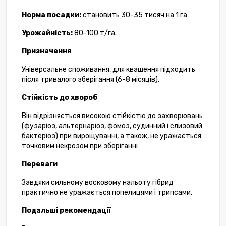
Норма посадки:
становить 30-35 тисяч на 1 га
Урожайність:
80-100 т/га.
Призначення
Універсальне споживання, для квашення підходить
після тривалого зберігання (6-8 місяців).
Стійкість до хвороб
Він відрізняється високою стійкістю до захворювань
(фузаріоз, альтернаріоз, фомоз, судинний і слизовий
бактеріоз) при вирощуванні, а також, не уражається
точковим некрозом при зберіганні
Переваги
Завдяки сильному восковому нальоту гібрид
практично не уражається попелицями і трипсами.
Подальші
рекомендації