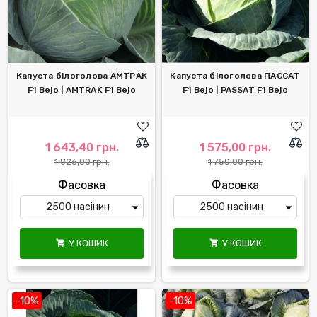
Капуста білоголова АМТРАК
Капуста білоголова ПАССАТ
F1 Bejo | AMTRAK F1 Bejo
F1 Bejo | PASSAT F1 Bejo
1 643,40 грн.
1 575,00 грн.
1 826,00 грн.
1 750,00 грн.
Фасовка
Фасовка
У КОШИК
У КОШИК


-10%
-10%