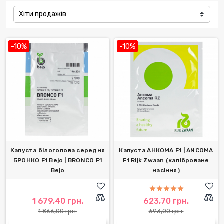
Хіти продажів
-10%
-10%
Капуста білоголова середня
Капуста АНКОМА F1 | ANCOMA
БРОНКО F1 Bejo | BRONCO F1
F1 Rijk Zwaan (каліброване
Bejo
насіння)
1 679,40 грн.
623,70 грн.
1 866,00 грн.
693,00 грн.