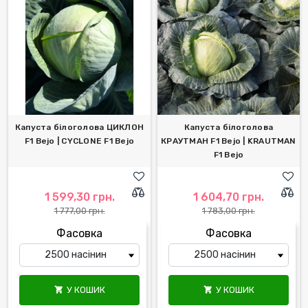
Капуста білоголова ЦИКЛОН
Капуста білоголова
F1 Bejo | CYCLONE F1 Bejo
КРАУТМАН F1 Bejo | KRAUTMAN
F1 Bejo
1 599,30 грн.
1 604,70 грн.
1 777,00 грн.
1 783,00 грн.
Фасовка
Фасовка
У КОШИК
У КОШИК

