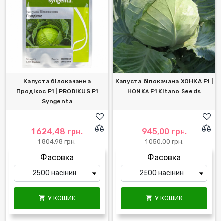
Капуста білокачанна
Капуста білокачана ХОНКА F1 |
Продікос F1 | PRODIKUS F1
HONKA F1 Kitano Seeds
Syngenta
1 624,48 грн.
945,00 грн.
1 804,98 грн.
1 050,00 грн.
Фасовка
Фасовка
У КОШИК
У КОШИК

