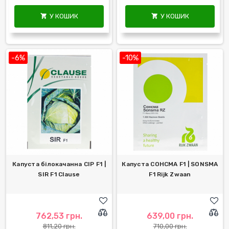
У КОШИК
У КОШИК


-6%
-10%
Капуста білокачанна СІР F1 |
Капуста СОНСМА F1 | SONSMA
SIR F1 Clause
F1 Rijk Zwaan
762,53 грн.
639,00 грн.
811,20 грн.
710,00 грн.