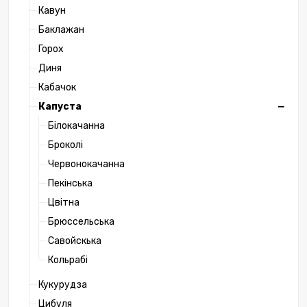
Кавун
Баклажан
Горох
Диня
Кабачок
Капуста
Білокачанна
Броколі
Червонокачанна
Пекінська
Цвітна
Брюссельська
Савойскька
Кольрабі
Кукурудза
Цибуля