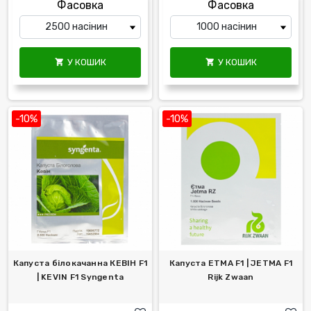
Фасовка
Фасовка
У КОШИК
У КОШИК


-10%
-10%
Капуста білокачанна КЕВІН F1
Капуста ЕТМА F1 | JETMA F1
| KEVIN F1 Syngenta
Rijk Zwaan