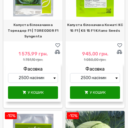
Капуста білокачанна
Капуста білокачана Коматі KС
Тореадор F1 | TOREODOR F1
15 F1 | KS 15 F1 Kitano Seeds
Syngenta
1 575,99 грн.
945,00 грн.
1 751,10 грн.
1 050,00 грн.
Фасовка
Фасовка
У КОШИК
У КОШИК


-10%
-10%