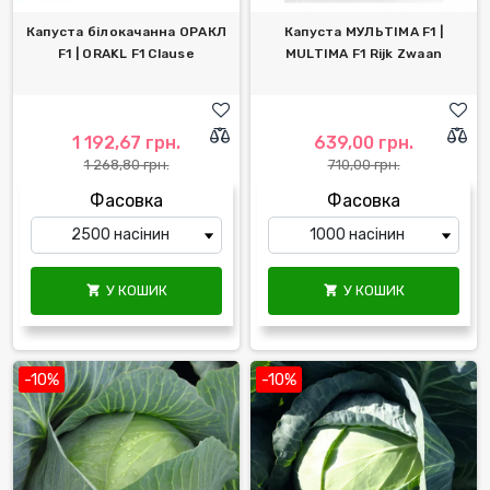
Капуста білокачанна ОРАКЛ
Капуста МУЛЬТІМА F1 |
F1 | ORAKL F1 Clause
MULTIMA F1 Rijk Zwaan
1 192,67 грн.
639,00 грн.
1 268,80 грн.
710,00 грн.
Фасовка
Фасовка
У КОШИК
У КОШИК


-10%
-10%