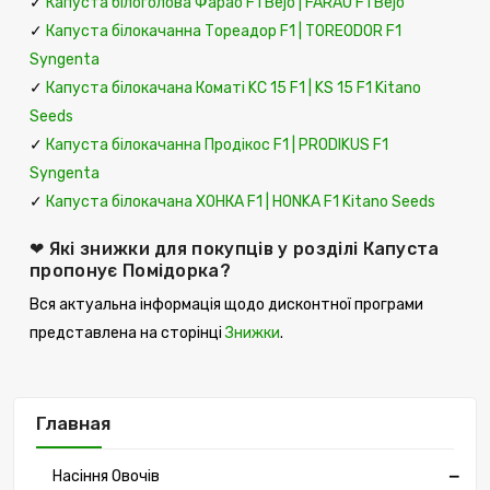
✓
Капуста білоголова Фарао F1 Bejo | FARAO F1 Bejo
✓
Капуста білокачанна Тореадор F1 | TOREODOR F1
Syngenta
✓
Капуста білокачана Коматі KС 15 F1 | KS 15 F1 Kitano
Seeds
✓
Капуста білокачанна Продікос F1 | PRODIKUS F1
Syngenta
✓
Капуста білокачана ХОНКА F1 | HONKA F1 Kitano Seeds
❤ Які знижки для покупців у розділі Капуста
пропонує Помідорка?
Вся актуальна інформація щодо дисконтної програми
представлена ​​на сторінці
Знижки
.
Главная
Насіння Овочів