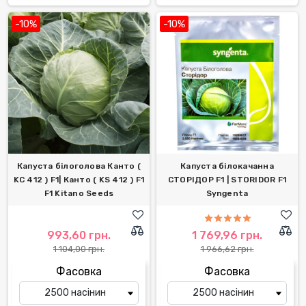
-10%
-10%
Капуста білоголова Канто (
Капуста білокачанна
KC 412 ) F1| Канто ( KS 412 ) F1
СТОРІДОР F1 | STORIDOR F1
F1 Kitano Seeds
Syngenta
993,60 грн.
1 769,96 грн.
1 104,00 грн.
1 966,62 грн.
Фасовка
Фасовка