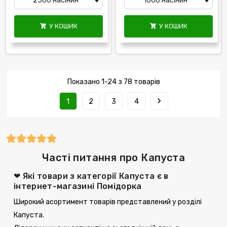
У КОШИК
У КОШИК


Показано 1-24 з 78 товарів
navigate_next
1
2
3
4
Часті питання про Капуста
❤ Які товари з категорії Капуста є в
інтернет-магазині Помідорка
Широкий асортимент товарів представлений у розділі
Капуста.