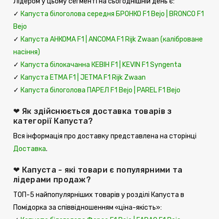
Лідером у цьому сегменті на сьогоднішній день є:
✓
Капуста білоголова середня БРОНКО F1 Bejo | BRONCO F1
Bejo
✓
Капуста АНКОМА F1 | ANCOMA F1 Rijk Zwaan (каліброване
насіння)
✓
Капуста білокачанна КЕВІН F1 | KEVIN F1 Syngenta
✓
Капуста ЕТМА F1 | JETMA F1 Rijk Zwaan
✓
Капуста білоголова ПАРЕЛ F1 Bejo | PAREL F1 Bejo
❤ Як здійснюється доставка товарів з
категорії Капуста?
Вся інформація про доставку представлена ​​на сторінці
Доставка
.
❤ Капуста - які товари є популярними та
лідерами продаж?
ТОП-5 найпопулярніших товарів у розділі Капуста в
Помідорка за співвідношенням «ціна-якість»: