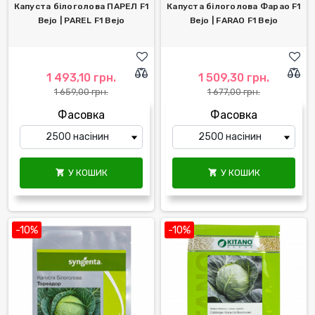
Капуста білоголова ПАРЕЛ F1
Капуста білоголова Фарао F1
Bejo | PAREL F1 Bejo
Bejo | FARAO F1 Bejo
1 493,10 грн.
1 509,30 грн.
1 659,00 грн.
1 677,00 грн.
Фасовка
Фасовка
У КОШИК
У КОШИК


-10%
-10%