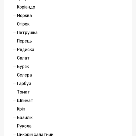
Коріандр
Морква
Огірок
Петрушка
Перець
Редиска
Салат
Буряк
Селера
Гарбуз
Томат
Шпинат
Кріп
Базилік
Рукола
Цикорій салатний