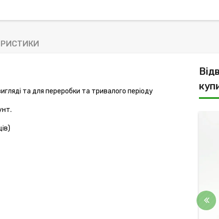
ЕРИСТИКИ
Від
куп
 вигляді та для переробки та тривалого періоду 
унт.
ів)