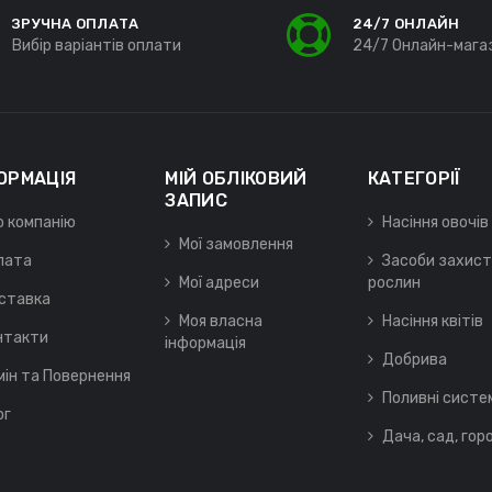
ЗРУЧНА ОПЛАТА
24/7 ОНЛАЙН
Вибір варіантів оплати
24/7 Онлайн-мага
ОРМАЦІЯ
МІЙ ОБЛІКОВИЙ
КАТЕГОРІЇ
ЗАПИС
о компанію
Насіння овочів
Мої замовлення
лата
Засоби захист
Мої адреси
рослин
ставка
Моя власна
Насіння квітів
нтакти
інформація
Добрива
мін та Повернення
Поливні систе
ог
Дача, сад, гор