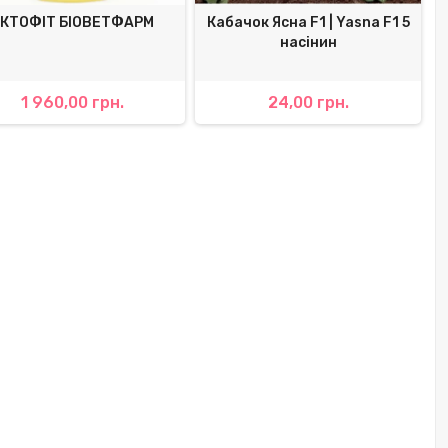
КТОФІТ БІОВЕТФАРМ
Кабачок Ясна F1 | Yasna F1 5
Б
насінин
1 960,00 грн.
24,00 грн.