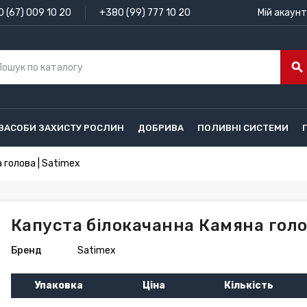
 (67) 009 10 20
+380 (99) 777 10 20
Мій акаунт
search
ЗАСОБИ ЗАХИСТУ РОСЛИН
ДОБРИВА
ПОЛИВНІ СИСТЕМИ
 голова | Satimex
Капуста білокачанна Камяна голо
Бренд
Satimex
Упаковка
Ціна
Кількість