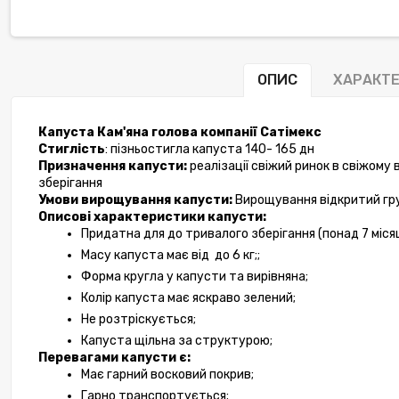
ОПИС
ХАРАКТ
Капуста Кам'яна голова компанії Сатімекс
Стиглість
: пізньостигла капуста 140- 165 дн 
Призначення капусти:
 реалізації свіжий ринок в свіжому
зберігання
Умови вирощування капусти:
 Вирощування відкритий гр
Описові характеристики капусти:
-10%
Придатна для до тривалого зберігання (понад 7 місяц
Масу капуста має від  до 6 кг;;
Форма кругла у капусти та вирівняна;
Колір капуста має яскраво зелений;
Не розтріскується;
Капуста щільна за структурою;
Перевагами капусти є:
Має гарний восковий покрив;
Гарно транспортується;