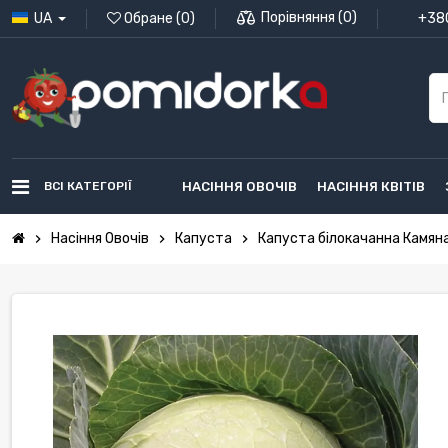
Порівняння
(
0
)
UA
Обране
(
0
)
+380
ВСІ КАТЕГОРІЇ
НАСІННЯ ОВОЧІВ
НАСІННЯ КВІТІВ
Насіння Овочів
Капуста
Капуста білокачанна Камяна
chevron_right
chevron_right
chevron_right