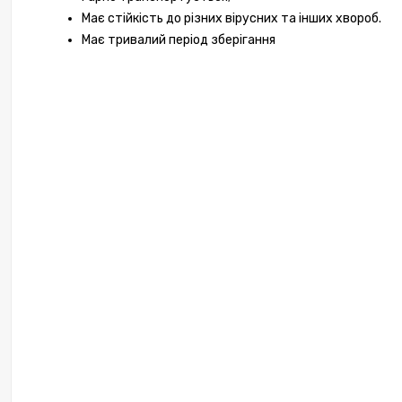
Має стійкість до різних вірусних та інших хвороб.
Кап
АГРЕСС
Має тривалий період зберігання
1 697