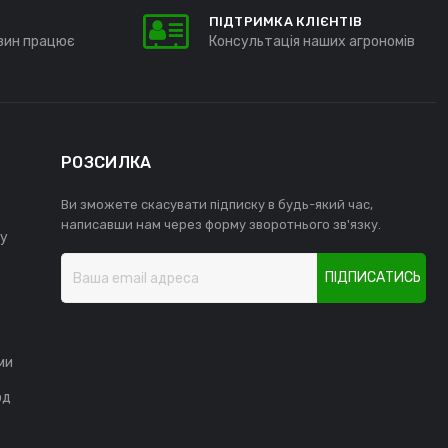
ПІДТРИМКА КЛІЄНТІВ
зин працює
Консультація наших агрономів
РОЗСИЛКА
Ви зможете скасувати підписку в будь-який час,
написавши нам через форму зворотнього зв'язку.
у
ПІДПИСАТИСЬ
ми
од