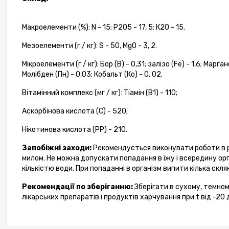
Макроелементи (%): N - 15; Р2О5 - 17, 5; К2О - 15.
Мезоелементи (г / кг): S - 50, MgO - 3, 2.
Мікроелементи (г / кг): Бор (В) - 0,31; залізо (Fe) - 1,6; Марган
Молібден (Пн) - 0,03; Кобальт (Ко) - 0, 02.
Вітамінний комплекс (мг / кг): Тіамін (В1) - 110;
Аскорбінова кислота (С) - 520;
Нікотинова кислота (РР) - 210.
Запобіжні заходи:
Рекомендується виконувати роботи в ру
милом. Не можна допускати попадання в їжу і всередину орг
кількістю води. При попаданні в організм випити кілька скля
Рекомендації по зберіганню:
Зберігати в сухому, темном
лікарських препаратів і продуктів харчування при t від -20 д