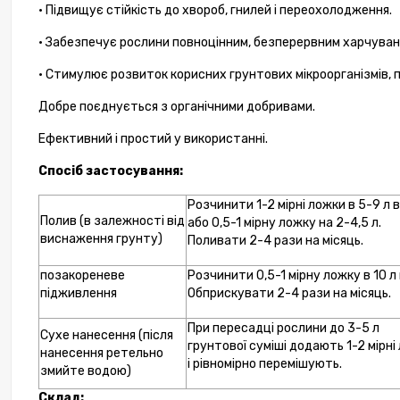
• Підвищує стійкість до хвороб, гнилей і переохолодження.
• Забезпечує рослини повноцінним, безперервним харчуванн
Мінера
ЛИСТ д
• Стимулює розвиток корисних грунтових мікроорганізмів, 
пр
Добре поєднується з органічними добривами.
Ефективний і простий у використанні.
Спосіб застосування:
Розчинити 1-2 мірні ложки в 5-9 л 
Полив (в залежності від
або 0,5-1 мірну ложку на 2-4,5 л.
виснаження грунту)
Поливати 2-4 рази на місяць.
позакореневе
Розчинити 0,5-1 мірну ложку в 10 л
підживлення
Обприскувати 2-4 рази на місяць.
При пересадці рослини до 3-5 л
Сухе нанесення (після
грунтової суміші додають 1-2 мірні
нанесення ретельно
і рівномірно перемішують.
змийте водою)
Склад: