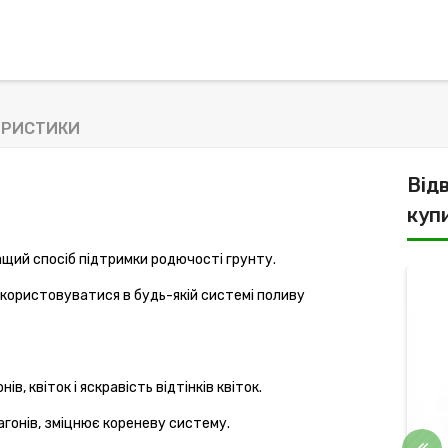
ЕРИСТИКИ
Від
куп
щий спосіб підтримки родючості грунту.
-9%
користовуватися в будь-якій системі поливу
ів, квіток і яскравість відтінків квіток.
агонів, зміцнює кореневу систему.