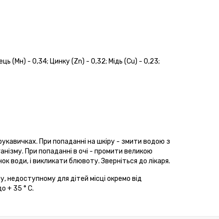
ець (Мн) - 0,34; Цинку (Zn) - 0,32; Мідь (Cu) - 0,23;
кавичках. При попаданні на шкіру - змити водою з
анізму. При попаданні в очі - промити великою
нок води, і викликати блювоту. Зверніться до лікаря.
у, недоступному для дітей місці окремо від
о + 35 ° C.