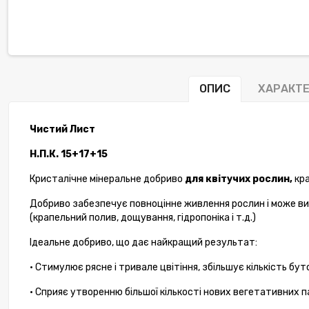
ОПИС
ХАРАКТ
Чистий Лист
Н.П.К. 15+17+15
Кристалічне мінеральне добриво
для квітучих рослин,
кра
Добриво забезпечує повноцінне живлення рослин і може ви
(крапельний полив, дощування, гідропоніка і т.д.)
Ідеальне добриво, що дає найкращий результат:
• Стимулює рясне і тривале цвітіння, збільшує кількість бутон
• Сприяє утворенню більшої кількості нових вегетативних п