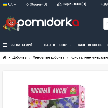
Порівняння
(
0
)
UA
Обране
(
0
)
+380
ВСІ КАТЕГОРІЇ
НАСІННЯ ОВОЧІВ
НАСІННЯ КВІТІВ
Добрива
Мінеральні добрива
Кристалічне мінераль
chevron_right
chevron_right
chevron_right