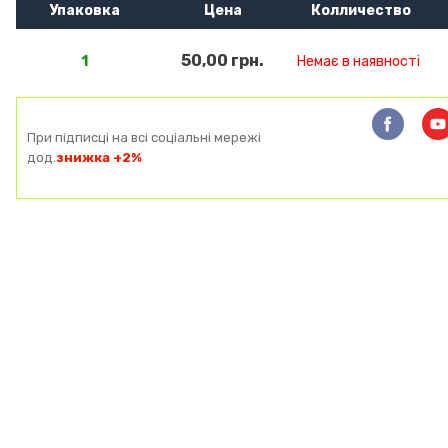
Упаковка
Цена
Колличество
50,00 грн.
1
Немає в наявності
При підписці на всі соціальні мережі
дод.
знижка +2%