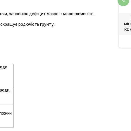
ям, заповнює дефіцит макро- і мікроелементів.
льне добриво ЧИСТИЙ
Добриво Плантафол плюс
ля цибулі, чсноку та
0.25.50 | PLANTAFOL PLUS
мі
покращує родючість грунту.
яних трав 300 г
0.25.50 Valagro
КО
62,00 грн.
19,68 грн.
21,63 грн.
води
 води.
 ложки