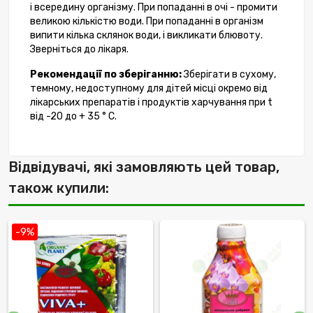
і всередину організму. При попаданні в очі - промити
великою кількістю води. При попаданні в організм
випити кілька склянок води, і викликати блювоту.
Зверніться до лікаря.
Рекомендації по зберіганню:
Зберігати в сухому,
темному, недоступному для дітей місці окремо від
лікарських препаратів і продуктів харчування при t
від -20 до + 35 ° C.
Відвідувачі, які замовляють цей товар,
також купили:
-9%