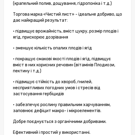
(крапельний полив, дощування, гідропоніка і т.д.)
Торгова марка «Чистий лист» - ідеальне добриво, що
дає найкращий результат:
• підвищує врожайність, вміст цукру, розмір плодів і
ягід, прискорює дозрівання
• зменшує кількість опалих плодів і ягід
• покращує смакові якості плодів і ягід, підвищує
вміст в них корисних речовин (вітамінів Плодиози,
пектину і т.д.)
• підвищує стійкість до хвороб, гнилей,
несприятливих погодних умов і стресів від
застосування гербіцидів
• забезпечує рослину правильним харчуванням,
заповнює дефіцит макро- і мікроелементів.
Добре поєднується з органічними добривами.
Ефективний і простий у використанні.