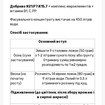
Добриво N21:P7:K15,7
+ комплекс мікроелементів +
вітаміни В1, С, РР.
Фасувального концентрату вистачає на 450 літрів
води.
Спосіб застосування:
Основний вступ
Змішати 9 столових ложок (50 грам)
Осінь (сухе
з 1-2 літрами сухого піску або грунту.
застосування)
Отриману суміш рівномірно
розподіляють по 1 м2 грядок.
Весна (на
Розчиніть 14 мірних ложок (80 грам) в
початку
9 літрах води. Полийте 0,5 л
росту)
отриманого розчину під кущ.
Підживлення (до цвітіння, після збору врожаю і
в серпні-вересні)