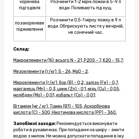
коренева
Розчинити 1-2 мірні ложки в 5-9 л
підгодівля
води. Поливають під кущ.
Розчинити 0,5-1 мірну ложку в 9 л
позакореневе
води. Обприскують листя у вечірній,
підживлення
не сонячний час.
Склад:
Макроелементи (%): всього N - 21, P205 - 7, K2O - 15,7;
Мезоелементи (г/кг): S - 26, MgO - 2;
Мікроелементи (г/кг): бор (В) - 0,2, залізо (Fe) - 0,7,
марганець (Mn) - 0,3, цинк (Zn) - 0,1, мідь (Cu) - 0,05,
молібден (Mo) - 0,01, кобальт (Co) - 0,01;
Вітаміни (мг / кг): Тіамін (В1) - 105, Аскорбінова
кислота (С) - 500, Нікотинова кислота (РР) - 360.
Запобіжні заходи:
Рекомендується виконувати
роботи в рукавичках. При попаданні на шкіру - змити
водою з милом. Не можна допускати попадання в їжу