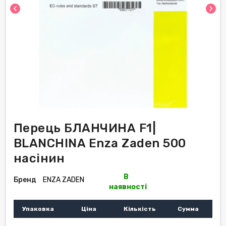
chevron_left
chevron_right
Перець БЛАНЧИНА F1|
BLANCHINA Enza Zaden 500
насінин
В
Бренд
ENZA ZADEN
наявності
Упаковка
Ціна
Кількість
Сумма