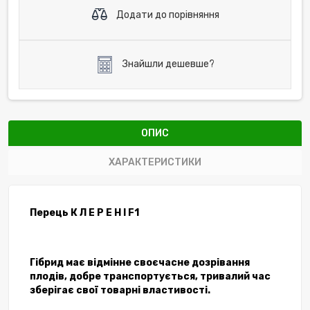
Додати до порівняння
Знайшли дешевше?
ОПИС
ХАРАКТЕРИСТИКИ
Перець К Л Е Р Е Н І F1
Гібрид має відмінне своєчасне дозрівання
плодів, добре транспортується, тривалий час
зберігає свої товарні властивості.