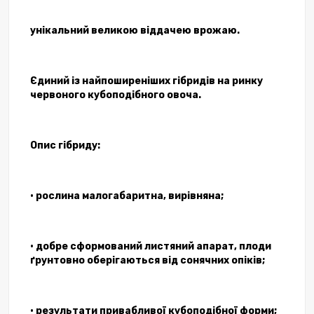
унікальний великою віддачею врожаю.
Єдиний із найпоширеніших гібридів на ринку
червоного кубоподібного овоча.
Опис гібриду:
• рослина малогабаритна, вирівняна;
• добре сформований листяний апарат, плоди
ґрунтовно оберігаються від сонячних опіків;
• результати привабливої ​​кубоподібної форми;