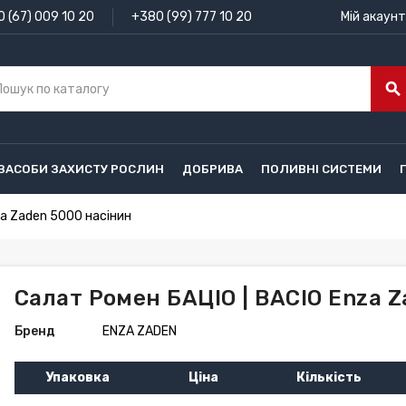
 (67) 009 10 20
+380 (99) 777 10 20
Мій акаунт
search
ЗАСОБИ ЗАХИСТУ РОСЛИН
ДОБРИВА
ПОЛИВНІ СИСТЕМИ
za Zaden 5000 насінин
Салат Ромен БАЦІО | BACIO Enza 
Бренд
ENZA ZADEN
Упаковка
Ціна
Кількість