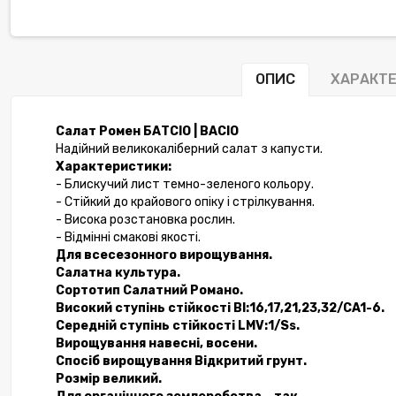
ОПИС
ХАРАКТ
Салат Ромен БАТСІО | BACIO
Надійний великокаліберний салат з капусти.
Характеристики:
- Блискучий лист темно-зеленого кольору.
- Стійкий до крайового опіку і стрілкування.
-10%
- Висока розстановка рослин.
- Відмінні смакові якості.
Для всесезонного вирощування.
Салатна культура.
Сортотип Салатний
Романо.
Високий ступінь стійкості
Bl:16,17,21,23,32/CA1-6.
Середній ступінь стійкості
LMV:1/Ss.
Вирощування
навесні, восени.
Спосіб вирощування Відкритий
грунт.
Розмір
великий.