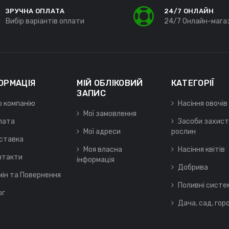
ЗРУЧНА ОПЛАТА
24/7 ОНЛАЙН
Вибір варіантів оплати
24/7 Онлайн-мага
ОРМАЦІЯ
МІЙ ОБЛІКОВИЙ
КАТЕГОРІЇ
ЗАПИС
о компанію
Насіння овочів
Мої замовлення
лата
Засоби захист
Мої адреси
рослин
ставка
Моя власна
Насіння квітів
нтакти
інформація
Добрива
мін та Повернення
Поливні систе
ог
Дача, сад, гор