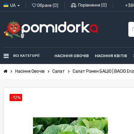
Порівняння
(
0
)
UA
Обране
(
0
)
+380
ВСІ КАТЕГОРІЇ
НАСІННЯ ОВОЧІВ
НАСІННЯ КВІТІВ
Насіння Овочів
Салат
Салат Ромен БАЦІО | BACIO En
chevron_right
chevron_right
chevron_right
-12%