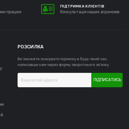
ПІДТРИМКА КЛІЄНТІВ
зин працює
Консультація наших агрономів
РОЗСИЛКА
Ви зможете скасувати підписку в будь-який час,
написавши нам через форму зворотнього зв'язку.
у
ПІДПИСАТИСЬ
ми
од