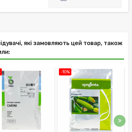
відувачі, які замовляють цей товар, також
или:
%
-10%