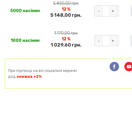
5 850,00 грн.
12 %
-
+
5000 насінин
5 148,00 грн.
1 170,00 грн.
12 %
-
+
1000 насінин
1 029,60 грн.
При підписці на всі соціальні мережі
дод.
знижка +2%