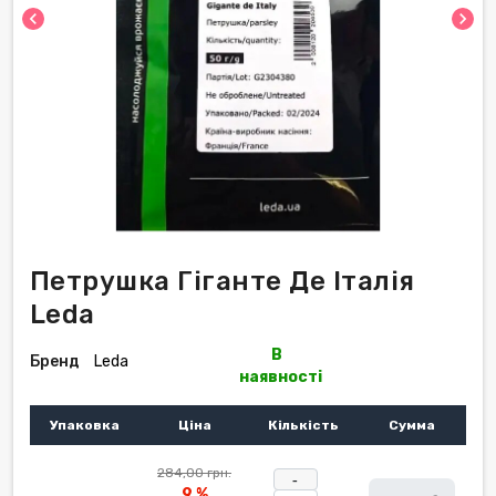
chevron_left
chevron_right
Петрушка Гіганте Де Італія
Leda
В
Бренд
Leda
наявності
Упаковка
Ціна
Кількість
Сумма
284,00 грн.
-
9 %