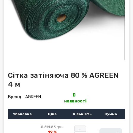
Сітка затіняюча 80 % AGREEN
4 м
В
Бренд
AGREEN
наявності
Упаковка
Ціна
Кількість
Сумма
5 614,83 грн.
-
12 %