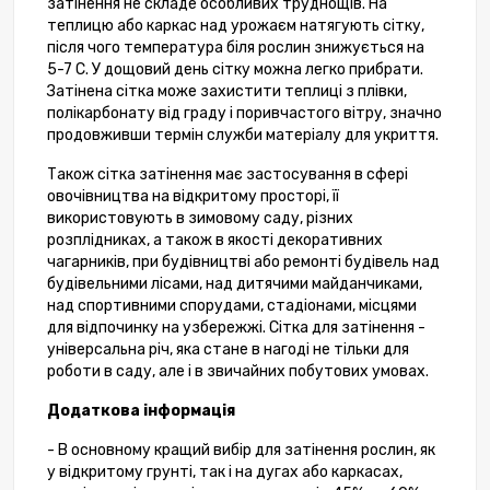
затінення не складе особливих труднощів. На
теплицю або каркас над урожаєм натягують сітку,
після чого температура біля рослин знижується на
5-7 С. У дощовий день сітку можна легко прибрати.
Затінена сітка може захистити теплиці з плівки,
полікарбонату від граду і поривчастого вітру, значно
продовживши термін служби матеріалу для укриття.
Також сітка затінення має застосування в сфері
овочівництва на відкритому просторі, її
використовують в зимовому саду, різних
розплідниках, а також в якості декоративних
чагарників, при будівництві або ремонті будівель над
будівельними лісами, над дитячими майданчиками,
над спортивними спорудами, стадіонами, місцями
для відпочинку на узбережжі. Сітка для затінення -
універсальна річ, яка стане в нагоді не тільки для
роботи в саду, але і в звичайних побутових умовах.
Додаткова інформація
- В основному кращий вибір для затінення рослин, як
у відкритому грунті, так і на дугах або каркасах,