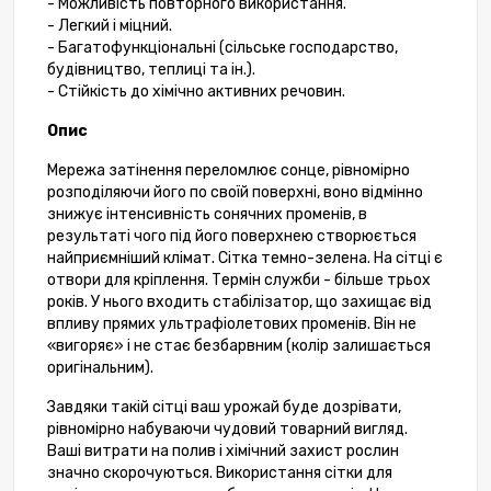
- Можливість повторного використання.
- Легкий і міцний.
- Багатофункціональні (сільське господарство,
будівництво, теплиці та ін.).
- Стійкість до хімічно активних речовин.
Опис
Мережа затінення переломлює сонце, рівномірно
розподіляючи його по своїй поверхні, воно відмінно
знижує інтенсивність сонячних променів, в
результаті чого під його поверхнею створюється
найприємніший клімат. Сітка темно-зелена. На сітці є
отвори для кріплення. Термін служби - більше трьох
років. У нього входить стабілізатор, що захищає від
впливу прямих ультрафіолетових променів. Він не
«вигоряє» і не стає безбарвним (колір залишається
оригінальним).
Завдяки такій сітці ваш урожай буде дозрівати,
рівномірно набуваючи чудовий товарний вигляд.
Ваші витрати на полив і хімічний захист рослин
значно скорочуються. Використання сітки для