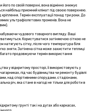
його по своїй поверхні, вона відмінно знижує
ься найбільш приємний клімат під своєю поверхнею.
д кріплення. Термін експлуатації понад три роки. До
прямих ультрафіолетових променів. Вона не
вим).
 набуваючи чудового товарного вигляду. Ваші
уватимуться. Користуватися затіняючою сіткою не
м натягують сітку, після чого температура біля
егко зняти. Затінена сітка може захистити теплиці
 набагато продовжуючи термін використання
цтва у відкритому просторі, її використовують у
чагарниках, під час будівництва чи ремонту будівлі
ками, над спортивними спорудами, стадіонами,
льна річ, яка стане в нагоді не тільки для роботи в
ідкритому грунті так і на дугах або каркасах,
 іншого;