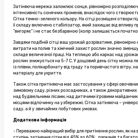
Затіняюча мережа заломлює сонце, рівномірно розподіляючи 
інтенсивність сонячних променів, внаслідок чого створюєт
Сітка темно-зеленого кольору. На сітці розміщені отвори пі
її складу включено стабілізатор, який захищає від впливу 
"вигоряє" і не стає безбарвною (колір залишається початко
Завдяки подібній сітці ваш урожай дозріватиме, рівномірно
витрати на полив та хімічний захист рослин значно зменш
складе величезної праці. На теплицю або каркас над урожає
рослин знижується на 5-7 С. У дощовий день сітку можна л
із плівки, полікарбонату від граду та поривчастого вітру,
матеріалу для укриття.
Також сітка притіняюча має застосування у сфері овочівни
зимовому саду, різних розсадниках, а також декоративних 
над будівельними лісами, над дитячими ігровими майданчи
місцями відпочинку на узбережжі. Сітка затіняюча – універса
саду, а й у звичайних побутових умовах.
Додаткова інформація
- Переважно найкращий вибір для притінення рослин, як на в
ступінь затінення сітки від 45% до 60%; , парканів та багато