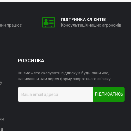
ПІДТРИМКА КЛІЄНТІВ
зин працює
Консультація наших агрономів
РОЗСИЛКА
Ви зможете скасувати підписку в будь-який час,
написавши нам через форму зворотнього зв'язку.
у
ПІДПИСАТИСЬ
ми
од