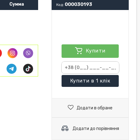
Сумма
000030193
Код:
Купити
Купити
в 1 клік
Додати в обране
Додати до порівняння