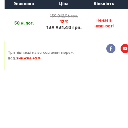
Упаковка
Ціна
Кількість
159 012,96 грн.
Немає в
12 %
50 м. пог.
наявності
139 931,40 грн.
При підписці на всі соціальні мережі
дод.
знижка +2%