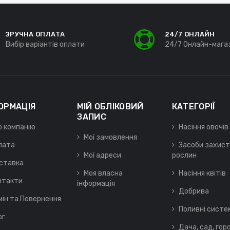
ЗРУЧНА ОПЛАТА
24/7 ОНЛАЙН
Вибір варіантів оплати
24/7 Онлайн-мага
ОРМАЦІЯ
МІЙ ОБЛІКОВИЙ
КАТЕГОРІЇ
ЗАПИС
о компанію
Насіння овочів
Мої замовлення
лата
Засоби захист
Мої адреси
рослин
ставка
Моя власна
Насіння квітів
нтакти
інформація
Добрива
мін та Повернення
Поливні систе
ог
Дача, сад, гор