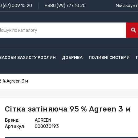
 (67) 009 10 20
+380 (99) 777 10 20
Мій акаунт
search
ЗАСОБИ ЗАХИСТУ РОСЛИН
ДОБРИВА
ПОЛИВНІ СИСТЕМИ
5 % Agreen 3 м
Сітка затіняюча 95 % Agreen 3 м
Бренд
AGREEN
Артикул
000030193