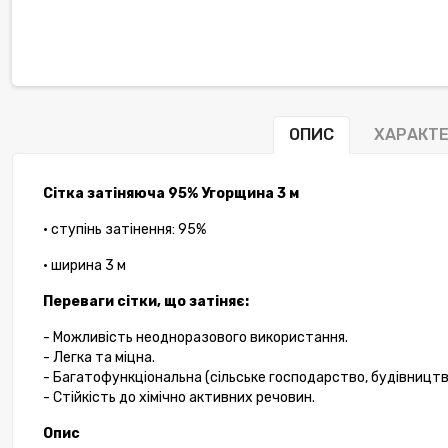
ОПИС
ХАРАКТ
Сітка затіняюча 95% Угорщина 3 м
• ступінь затінення: 95%
• ширина 3 м
Переваги сітки, що затіняє:
- Можливість неодноразового використання.
- Легка та міцна.
- Багатофункціональна (сільське господарство, будівництв
- Стійкість до хімічно активних речовин.
Опис