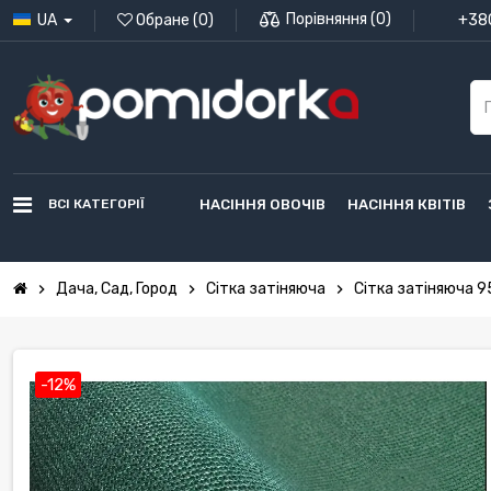
Порівняння
(
0
)
UA
Обране
(
0
)
+380
ВСІ КАТЕГОРІЇ
НАСІННЯ ОВОЧІВ
НАСІННЯ КВІТІВ
Дача, Сад, Город
Сітка затіняюча
Сітка затіняюча 9
chevron_right
chevron_right
chevron_right
-12%