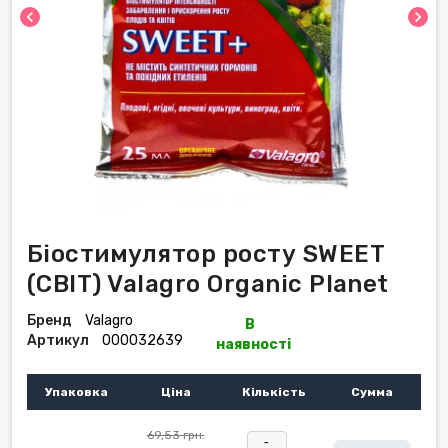
chevron_left
chevron_right
Біостимулятор росту SWEET
(СВІТ) Valagro Organic Planet
Бренд
Valagro
В
Артикул
000032639
наявності
Упаковка
Ціна
Кількість
Сумма
69,53 грн.
-