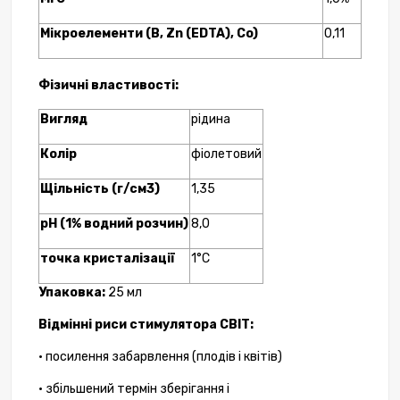
Мікроелементи (B, Zn (EDTA), Co)
0,11
Фізичні властивості:
Вигляд
рідина
Колір
фіолетовий
Щільність (г/см3)
1,35
рН (1% водний розчин)
8,0
точка кристалізації
1°C
Упаковка:
25 мл
Відмінні риси стимулятора СВІТ:
• посилення забарвлення (плодів і квітів)
• збільшений термін зберігання і