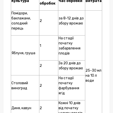
Культура
Час обробки
Витрата
обробок
Помідори,
баклажани,
за 8-12 днів до
2
солодкий
збору врожаю
перець
На стадії
початку
1
забарвлення
Яблуня, груша
плодів
За 20 днів до
2
збору врожаю
25-30 мл
на 10 л
На стадії
води
Столовий
початку
2
виноград
фарбування
ягід
Кожні 10 днів
Диня, кавун
2
від початку