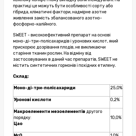
практиці це можуть бути особливості сорту або
гібрида, кліматичні фактори, надмірне азотне
живлення замість збалансованого азотно-
фосфорно-калійного.
SWEET - високоефективний препарат на основі
моно-ді-три-полісахаридів і уронових кислот, який
прискорює дозрівання плодів, не викликаючи
старіння тканин рослин. На відміну від
застосовуваних в даний час препаратів, SWEET не
містить синтетичних гормонів і похідних етилену.
Склад:
Моно-ді-три-полісахариди
25,0%
Уронові кислоти
0,2%
Макроелементи
мезоелементів
другого
порядку:
10,0%
Цао
МгО
1,0%