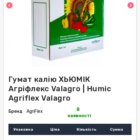
chevron_left
chevron_right
Гумат калію ХЬЮМІК
Агріфлекс Valagro | Humic
Agriflex Valagro
В
Бренд
AgriFlex
наявності
Упаковка
Ціна
Кількість
Сумма