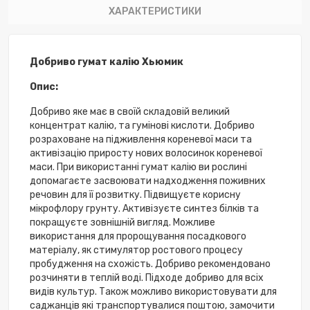
ХАРАКТЕРИСТИКИ
Добриво гумат калію Хьюмик
Опис:
Добриво яке має в своїй складовій великий
концентрат калію, та гумінові кислоти. Добриво
розраховане на підживлення кореневої маси та
активізацію приросту нових волосинок кореневої
маси. При використанні гумат калію ви рослині
допомагаєте засвоювати надходження поживних
речовин для її розвитку. Підвищуєте корисну
мікрофлору грунту. Активізуєте синтез білків та
покращуєте зовнішній вигляд. Можливе
використання для пророщування посадкового
матеріалу, як стимулятор ростового процесу
пробудження на схожість. Добриво рекомендовано
розчиняти в теплій воді. Підходе добриво для всіх
видів культур. Також можливо використовувати для
саджанців які транспортувалися поштою, замочити