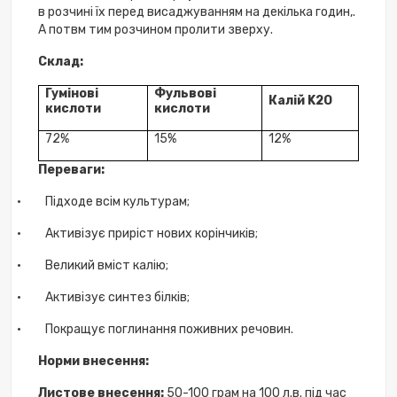
в розчині їх перед висаджуванням на декілька годин,.
А потвм тим розчином пролити зверху.
Склад:
Гумінові
Фульвові
Калій
K2O
кислоти
кислоти
72%
15%
12%
Переваги:
·
Підходе всім культурам;
·
Активізує приріст нових корінчиків;
·
Великий вміст калію;
·
Активізує синтез білків;
·
Покращує поглинання поживних речовин.
Норми внесення:
Листове внесення:
50-100 грам на 100 л.в. під час