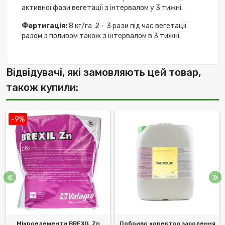
активної фази вегетації з інтервалом у 3 тижні.
Фертигація:
8 кг/га
2 – 3 рази під час вегетації
разом з поливом також з інтервалом в 3 тижні.
Відвідувачі, які замовляють цей товар,
також купили:
-9%
Мікроелементи BREXIL Zn
Добриво коректор засолення