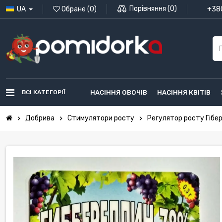
Порівняння
(
0
)
UA
Обране
(
0
)
+380
ВСІ КАТЕГОРІЇ
НАСІННЯ ОВОЧІВ
НАСІННЯ КВІТІВ
Добрива
Стимулятори росту
Регулятор росту Гібер
chevron_right
chevron_right
chevron_right