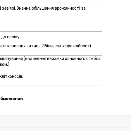
і зав'язі. Значне збільшення врожайності за
 до посіву.
 квітконосних китиць. Збільшення врожайності
рищипування (видалення верхівки основного стебла
ком.)
квітконосів.
 обмежений