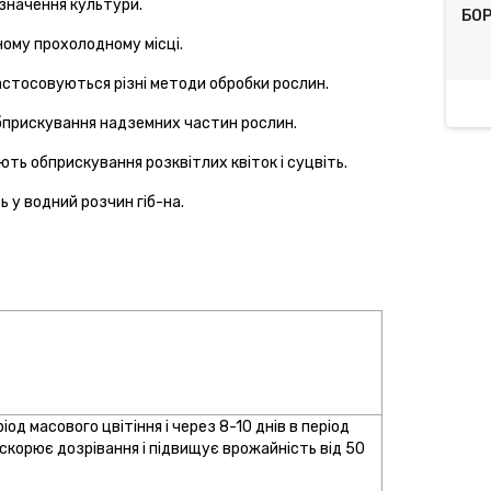
изначення культури.
верм, КЕ (2*2) 4мл
Бітоксибацилін Центр
БОР
Біотехніка
ному прохолодному місці.
астосовуються різні методи обробки рослин.
6,00 грн.
120,00 грн.
бприскування надземних частин рослин.
ь обприскування розквітлих квіток і суцвіть.
ь у водний розчин гіб-на.
од масового цвітіння і через 8-10 днів в період
искорює дозрівання і підвищує врожайність від 50