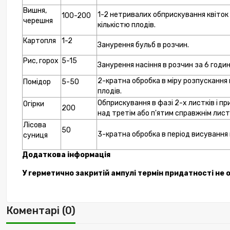
Вишня,
1-2 нетривалих обприскування квіток 
100-200
черешня
кількістю плодів.
Картопля
1-2
Занурення бульб в розчин.
Рис, горох
5-15
Занурення насіння в розчин за 6 годин
2-кратна обробка в міру розпускання
Помідор
5-50
плодів.
Обприскування в фазі 2-х листків і п
Огірки
200
над третім або п'ятим справжнім лист
Лісова
50
3-кратна обробка в період висування 
суниця
Додаткова інформація
У герметично закритій ампулі термін придатності не
Коментарі (0)