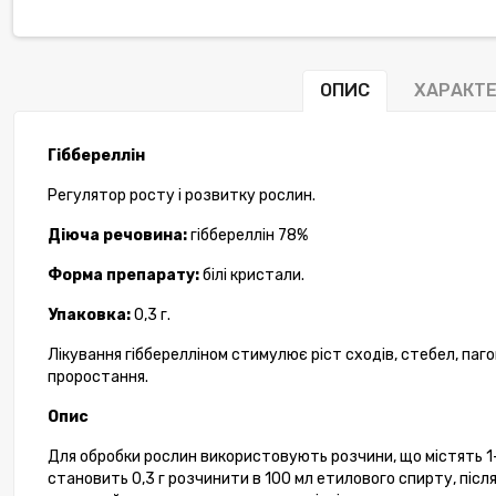
ОПИС
ХАРАКТ
Гіббереллін
Регулятор росту і розвитку рослин.
Діюча речовина:
гіббереллін 78%
Форма препарату:
білі кристали.
Упаковка:
0,3 г.
Лікування гібберелліном стимулює ріст сходів, стебел, пагон
проростання.
Опис
Для обробки рослин використовують розчини, що містять 1-1
становить 0,3 г розчинити в 100 мл етилового спирту, після