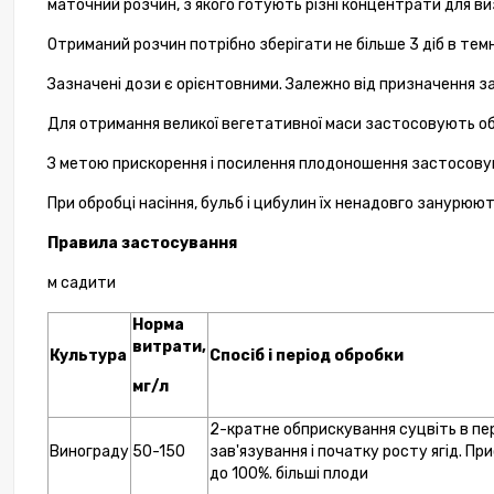
маточний розчин, з якого готують різні концентрати для в
Фіто
Отриманий розчин потрібно зберігати не більше 3 діб в тем
Зазначені дози є орієнтовними. Залежно від призначення з
Для отримання великої вегетативної маси застосовують о
З метою прискорення і посилення плодоношення застосовуют
При обробці насіння, бульб і цибулин їх ненадовго занурюют
Правила застосування
м садити
Норма
витрати,
Культура
Спосіб і період обробки
мг/л
2-кратне обприскування суцвіть в пері
Винограду
50-150
зав'язування і початку росту ягід. Пр
до 100%. більші плоди