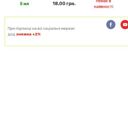
Немає в
18,00 грн.
5 мл
наявності
При підписці на всі соціальні мережі
дод.
знижка +2%