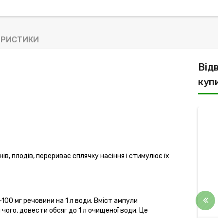
ЕРИСТИКИ
Від
куп
ів, плодів, перериває сплячку насіння і стимулює їх
00 мг речовини на 1 л води. Вміст ампули
 чого, довести обсяг до 1 л очищеної води. Це